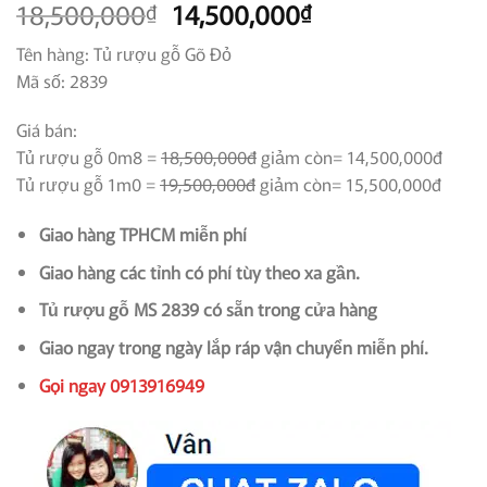
Giá
Giá
18,500,000
14,500,000
₫
₫
gốc
hiện
Tên hàng: Tủ rượu gỗ Gõ Đỏ
là:
tại
Mã số: 2839
18,500,000₫.
là:
14,500,000₫.
Giá bán:
Tủ rượu gỗ 0m8 =
18,500,000đ
giảm còn= 14,500,000đ
Tủ rượu gỗ 1m0 =
19,500,000đ
giảm còn= 15,500,000đ
Giao hàng TPHCM miễn phí
Giao hàng các tỉnh có phí tùy theo xa gần.
Tủ rượu gỗ MS 2839 có sẵn trong cửa hàng
Giao ngay trong ngày lắp ráp vận chuyển miễn phí.
Gọi ngay 0913916949