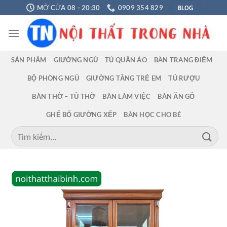
Chuyển
BLOG
MỞ CỬA 08 - 20:30
0909 354 829
đến
nội
dung
SẢN PHẨM
GIƯỜNG NGỦ
TỦ QUẦN ÁO
BÀN TRANG ĐIỂM
BỘ PHÒNG NGỦ
GIƯỜNG TẦNG TRẺ EM
TỦ RƯỢU
BÀN THỜ – TỦ THỜ
BÀN LÀM VIỆC
BÀN ĂN GỖ
GHẾ BỐ GIƯỜNG XẾP
BÀN HỌC CHO BÉ
Tìm
kiếm: