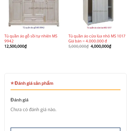
Tủ quần áo gỗ sồi tự nhiên MS
Tủ quần áo cửa lùa nhỏ MS 1017
9942
Giá bán = 4.000.000 đ
Giá
Giá
12,500,000
₫
5,000,000
₫
4,000,000
₫
gốc
hiện
là:
tại
5,000,000₫.
là:
4,000,000₫
⭐ Đánh giá sản phẩm
Đánh giá
Chưa có đánh giá nào.