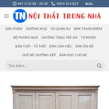
Chuyển
BLOG
MỞ CỬA 08 - 20:30
0909 354 829
đến
nội
dung
SẢN PHẨM
GIƯỜNG NGỦ
TỦ QUẦN ÁO
BÀN TRANG ĐIỂM
BỘ PHÒNG NGỦ
GIƯỜNG TẦNG TRẺ EM
TỦ RƯỢU
BÀN THỜ – TỦ THỜ
BÀN LÀM VIỆC
BÀN ĂN GỖ
GHẾ BỐ GIƯỜNG XẾP
BÀN HỌC CHO BÉ
Tìm
kiếm: