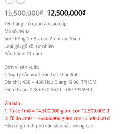
Giá
Giá
15,500,000
12,500,000
₫
₫
gốc
hiện
Tên hàng: Tủ quần áo cao cấp
là:
tại
Mã số: 9932
15,500,000₫.
là:
Size: Rộng 1m8 x cao 2m x sâu 55cm
12,500,000₫.
Loại gỗ: gỗ sồi tự nhiên
Bảo hành: 01 năm
Đơn vị sản xuất:
Công ty sản xuất nội thất Thái Bình
Địa chỉ : 458 – 460 Hậu Giang, Q 06, TPHCM.
Điện thoại : 028 6670 6670 – 0913916949
Giá bán :
1. Tủ áo 1m8 =
14.500.000
giảm còn 12.500.000 đ
2. Tủ áo 2m0 =
15.500.000
giảm còn 13.500.000 đ
Hậu tủ gỗ mdf phủ vân sồi chất lượng cao.