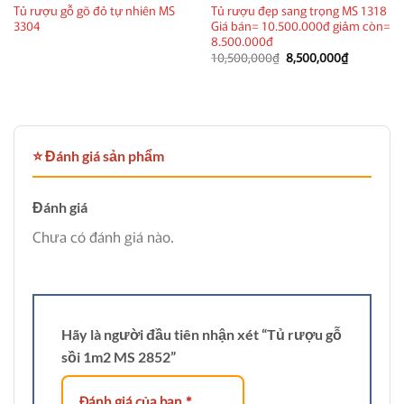
Tủ rượu gỗ gõ đỏ tự nhiên MS
Tủ rượu đẹp sang trọng MS 1318
3304
Giá bán= 10.500.000đ giảm còn=
8.500.000đ
Giá
Giá
10,500,000
₫
8,500,000
₫
gốc
hiện
là:
tại
10,500,000₫.
là:
8,500,000
⭐ Đánh giá sản phẩm
Đánh giá
Chưa có đánh giá nào.
Hãy là người đầu tiên nhận xét “Tủ rượu gỗ
sồi 1m2 MS 2852”
Đánh giá của bạn
*