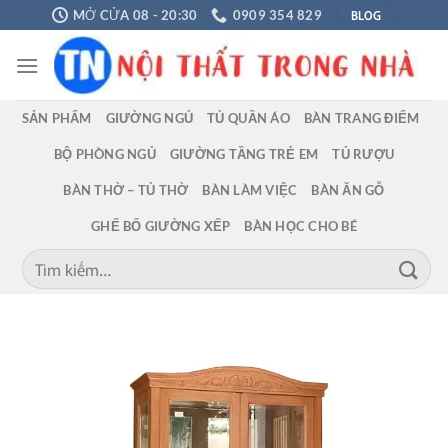
Chuyển
BLOG
MỞ CỬA 08 - 20:30
0909 354 829
đến
nội
dung
SẢN PHẨM
GIƯỜNG NGỦ
TỦ QUẦN ÁO
BÀN TRANG ĐIỂM
BỘ PHÒNG NGỦ
GIƯỜNG TẦNG TRẺ EM
TỦ RƯỢU
BÀN THỜ – TỦ THỜ
BÀN LÀM VIỆC
BÀN ĂN GỖ
GHẾ BỐ GIƯỜNG XẾP
BÀN HỌC CHO BÉ
Tìm
kiếm: