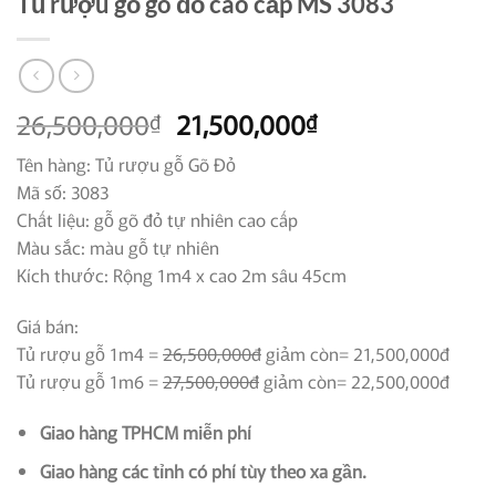
Tủ rượu gỗ gõ đỏ cao cấp MS 3083
Giá
Giá
26,500,000
21,500,000
₫
₫
gốc
hiện
Tên hàng: Tủ rượu gỗ Gõ Đỏ
là:
tại
Mã số: 3083
26,500,000₫.
là:
Chất liệu: gỗ gõ đỏ tự nhiên cao cấp
21,500,000₫.
Màu sắc: màu gỗ tự nhiên
Kích thước: Rộng 1m4 x cao 2m sâu 45cm
Giá bán:
Tủ rượu gỗ 1m4 =
26,500,000đ
giảm còn= 21,500,000đ
Tủ rượu gỗ 1m6 =
27,500,000đ
giảm còn= 22,500,000đ
Giao hàng TPHCM miễn phí
Giao hàng các tỉnh có phí tùy theo xa gần.