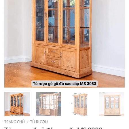
TRANG CHỦ
/
TỦ RƯỢU