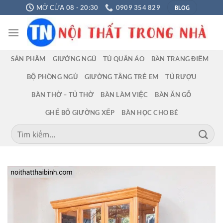
Chuyển
BLOG
MỞ CỬA 08 - 20:30
0909 354 829
đến
nội
dung
SẢN PHẨM
GIƯỜNG NGỦ
TỦ QUẦN ÁO
BÀN TRANG ĐIỂM
BỘ PHÒNG NGỦ
GIƯỜNG TẦNG TRẺ EM
TỦ RƯỢU
BÀN THỜ – TỦ THỜ
BÀN LÀM VIỆC
BÀN ĂN GỖ
GHẾ BỐ GIƯỜNG XẾP
BÀN HỌC CHO BÉ
Tìm
kiếm: