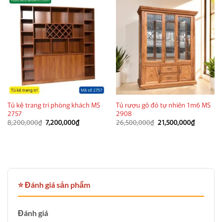
Tủ kệ trang trí phòng khách MS
Tủ rượu gõ đỏ tự nhiên 1m6 MS
2757
2908
Giá
Giá
Giá
Giá
8,200,000
₫
7,200,000
₫
26,500,000
₫
21,500,000
₫
gốc
hiện
gốc
hiện
là:
tại
là:
tại
8,200,000₫.
là:
26,500,000₫.
là:
7,200,000₫.
21,500,0
⭐ Đánh giá sản phẩm
Đánh giá