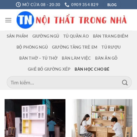
Chuyển
BLOG
MỞ CỬA 08 - 20:30
0909 354 829
đến
nội
dung
SẢN PHẨM
GIƯỜNG NGỦ
TỦ QUẦN ÁO
BÀN TRANG ĐIỂM
BỘ PHÒNG NGỦ
GIƯỜNG TẦNG TRẺ EM
TỦ RƯỢU
BÀN THỜ – TỦ THỜ
BÀN LÀM VIỆC
BÀN ĂN GỖ
GHẾ BỐ GIƯỜNG XẾP
BÀN HỌC CHO BÉ
Tìm
kiếm: