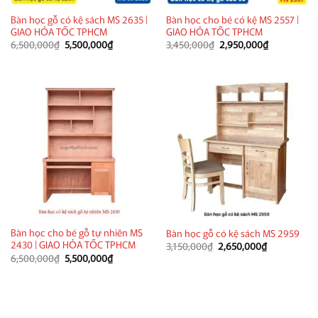
Bàn học gỗ có kệ sách MS 2635 |
Bàn học cho bé có kệ MS 2557 |
GIAO HỎA TỐC TPHCM
GIAO HỎA TỐC TPHCM
Giá
Giá
Giá
Giá
6,500,000
₫
5,500,000
₫
3,450,000
₫
2,950,000
₫
gốc
hiện
gốc
hiện
là:
tại
là:
tại
6,500,000₫.
là:
3,450,000₫.
là:
5,500,000₫.
2,950,000₫
Bàn học cho bé gỗ tự nhiên MS
Bàn học gỗ có kệ sách MS 2959
2430 | GIAO HỎA TỐC TPHCM
Giá
Giá
3,150,000
₫
2,650,000
₫
gốc
hiện
Giá
Giá
6,500,000
₫
5,500,000
₫
là:
tại
gốc
hiện
3,150,000₫.
là:
là:
tại
2,650,000₫.
6,500,000₫.
là:
5,500,000₫.