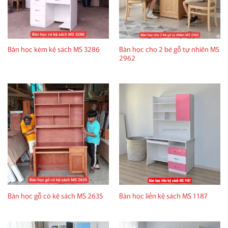
Bàn học cho 2 bé gỗ tự nhiên MS
Bàn học kèm kệ sách MS 3286
2962
Bàn học gỗ có kệ sách MS 2635
Bàn học liền kệ sách MS 1187