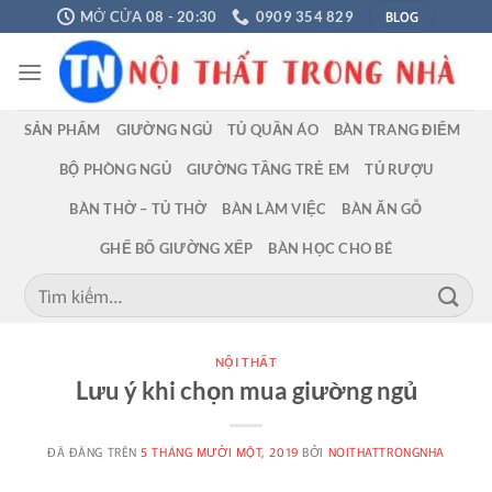
Chuyển
BLOG
MỞ CỬA 08 - 20:30
0909 354 829
đến
nội
dung
SẢN PHẨM
GIƯỜNG NGỦ
TỦ QUẦN ÁO
BÀN TRANG ĐIỂM
BỘ PHÒNG NGỦ
GIƯỜNG TẦNG TRẺ EM
TỦ RƯỢU
BÀN THỜ – TỦ THỜ
BÀN LÀM VIỆC
BÀN ĂN GỖ
GHẾ BỐ GIƯỜNG XẾP
BÀN HỌC CHO BÉ
Tìm
kiếm:
NỘI THẤT
Lưu ý khi chọn mua giường ngủ
ĐÃ ĐĂNG TRÊN
5 THÁNG MƯỜI MỘT, 2019
BỞI
NOITHATTRONGNHA