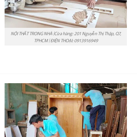
NỘI THẤT TRONG NHÀ |Cửa hàng: 201 Nguyễn Thị Thập, Q7,
TPHCM | ĐIỆN THOẠI: 0913916949