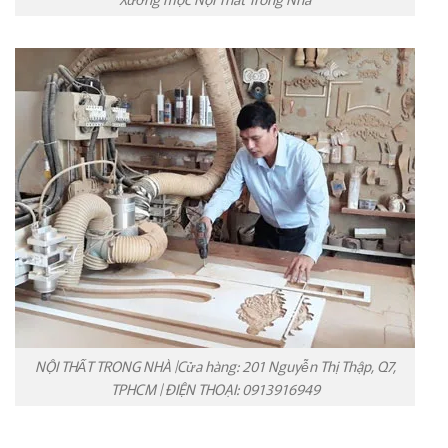
NỘI THẤT TRONG NHÀ |Cửa hàng: 201 Nguyễn Thị Thập, Q7,
TPHCM | ĐIỆN THOẠI: 0913916949