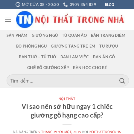
Chuyển
BLOG
MỞ CỬA 08 - 20:30
0909 354 829
đến
nội
dung
SẢN PHẨM
GIƯỜNG NGỦ
TỦ QUẦN ÁO
BÀN TRANG ĐIỂM
BỘ PHÒNG NGỦ
GIƯỜNG TẦNG TRẺ EM
TỦ RƯỢU
BÀN THỜ – TỦ THỜ
BÀN LÀM VIỆC
BÀN ĂN GỖ
GHẾ BỐ GIƯỜNG XẾP
BÀN HỌC CHO BÉ
Tìm
kiếm:
NỘI THẤT
Vì sao nên sở hữu ngay 1 chiếc
giường gỗ hạng cao cấp?
ĐÃ ĐĂNG TRÊN
5 THÁNG MƯỜI MỘT, 2019
BỞI
NOITHATTRONGNHA