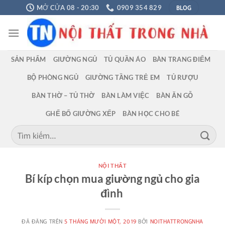
Chuyển
BLOG
MỞ CỬA 08 - 20:30
0909 354 829
đến
nội
dung
SẢN PHẨM
GIƯỜNG NGỦ
TỦ QUẦN ÁO
BÀN TRANG ĐIỂM
BỘ PHÒNG NGỦ
GIƯỜNG TẦNG TRẺ EM
TỦ RƯỢU
BÀN THỜ – TỦ THỜ
BÀN LÀM VIỆC
BÀN ĂN GỖ
GHẾ BỐ GIƯỜNG XẾP
BÀN HỌC CHO BÉ
Tìm
kiếm:
NỘI THẤT
Bí kíp chọn mua giường ngủ cho gia
đình
ĐÃ ĐĂNG TRÊN
5 THÁNG MƯỜI MỘT, 2019
BỞI
NOITHATTRONGNHA