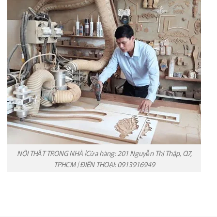
NỘI THẤT TRONG NHÀ |Cửa hàng: 201 Nguyễn Thị Thập, Q7,
TPHCM | ĐIỆN THOẠI: 0913916949