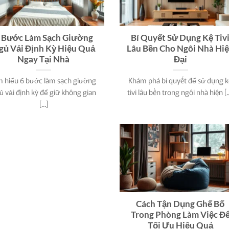
 Bước Làm Sạch Giường
Bí Quyết Sử Dụng Kệ Tiv
gủ Vải Định Kỳ Hiệu Quả
Lâu Bền Cho Ngôi Nhà Hi
Ngay Tại Nhà
Đại
m hiểu 6 bước làm sạch giường
Khám phá bí quyết để sử dụng k
ủ vải định kỳ để giữ không gian
tivi lâu bền trong ngôi nhà hiện [..
[...]
Cách Tận Dụng Ghế Bố
Trong Phòng Làm Việc Đ
Tối Ưu Hiệu Quả