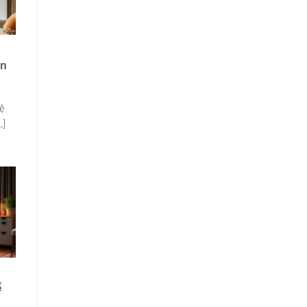
i
ện
ệ
.]
ể