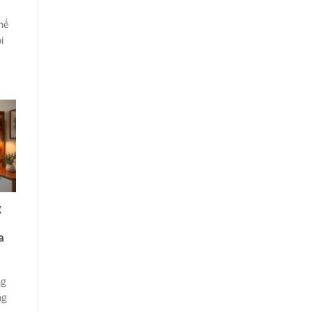
hế
i
g
a
ng
ng