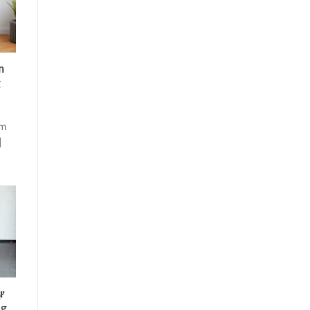
m
g
àm
]
ự
ng