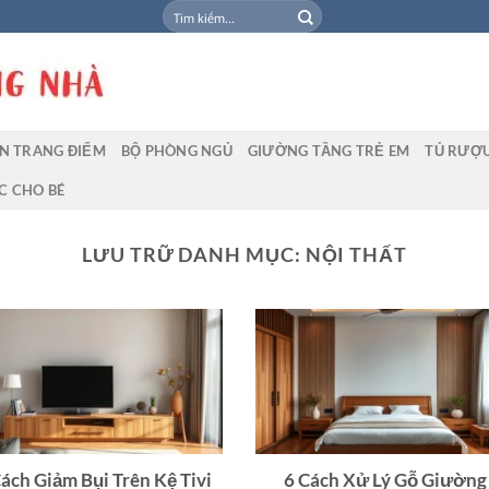
Tìm
kiếm:
N TRANG ĐIỂM
BỘ PHÒNG NGỦ
GIƯỜNG TẦNG TRẺ EM
TỦ RƯỢ
C CHO BÉ
LƯU TRỮ DANH MỤC:
NỘI THẤT
ách Giảm Bụi Trên Kệ Tivi
6 Cách Xử Lý Gỗ Giường