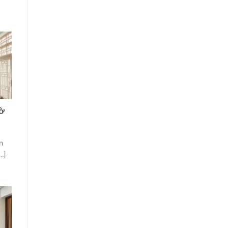
ờ
n
.]