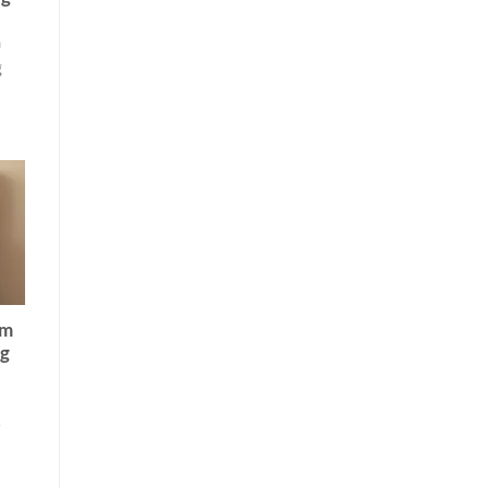
n
g
ám
ng
,