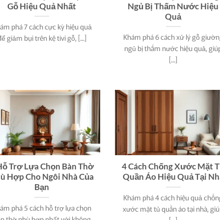
Gỗ Hiệu Quả Nhất
Ngủ Bị Thấm Nước Hiệu
Quả
ám phá 7 cách cực kỳ hiệu quả
Khám phá 6 cách xử lý gỗ giườ
để giảm bụi trên kệ tivi gỗ, [...]
ngủ bị thấm nước hiệu quả, giú
[...]
Hỗ Trợ Lựa Chọn Bàn Thờ
4 Cách Chống Xước Mặt 
ù Hợp Cho Ngôi Nhà Của
Quần Áo Hiệu Quả Tại Nh
Bạn
Khám phá 4 cách hiệu quả chốn
ám phá 5 cách hỗ trợ lựa chọn
xước mặt tủ quần áo tại nhà, gi
n thờ phù hợp nhất với không
[...]