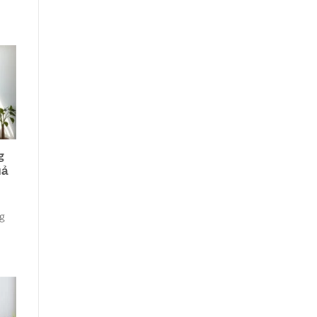
g
uả
ng