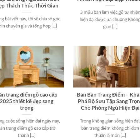
ẹp Thách Thức Thời Gian
3 mẫu bàn làm việc gỗ tự nhiê
g bài viết này, tôi sẽ chia sẻ góc
hiện đại được ưa chuộng Khôn
hìn chuyên gia và tổng hợp [...]
gian [...]
àn trang điểm gỗ cao cấp
Bán Bàn Trang Điểm – Kh
2025 thiết kế đẹp sang
Phá Bộ Sưu Tập Sang Trọ
trọng
Cho Phòng Ngủ Hiện Đại
ng cuộc sống hiện đại ngày nay,
Trong không gian sống hiện đại
àn trang điểm gỗ cao cấp trở
bàn trang điểm không chỉ đơn
thành [...]
thuần là món [...]