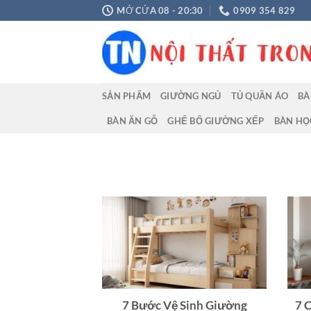
Chuyển
MỞ CỬA 08 - 20:30
0909 354 829
đến
nội
dung
SẢN PHẨM
GIƯỜNG NGỦ
TỦ QUẦN ÁO
BÀ
BÀN ĂN GỖ
GHẾ BỐ GIƯỜNG XẾP
BÀN HỌ
7 Bước Vệ Sinh Giường
7 C