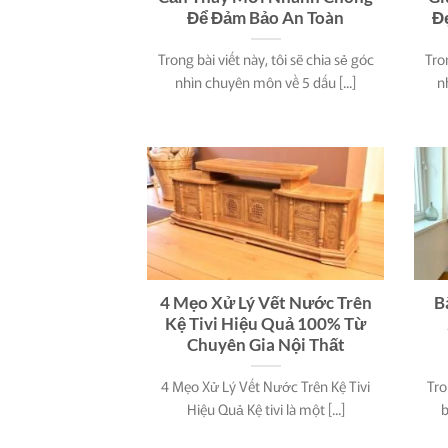
Để Đảm Bảo An Toàn
Đ
Trong bài viết này, tôi sẽ chia sẻ góc
Tron
nhìn chuyên môn về 5 dấu [...]
n
4 Mẹo Xử Lý Vết Nước Trên
B
Kệ Tivi Hiệu Quả 100% Từ
Chuyên Gia Nội Thất
4 Mẹo Xử Lý Vết Nước Trên Kệ Tivi
Tro
Hiệu Quả Kệ tivi là một [...]
b