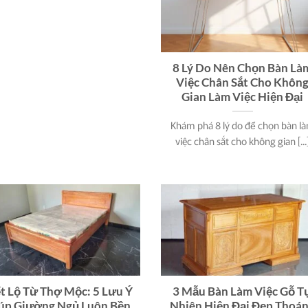
8 Lý Do Nên Chọn Bàn Là
Việc Chân Sắt Cho Khôn
Gian Làm Việc Hiện Đại
Khám phá 8 lý do để chọn bàn l
việc chân sắt cho không gian [...
ết Lộ Từ Thợ Mộc: 5 Lưu Ý
3 Mẫu Bàn Làm Việc Gỗ T
úp Giường Ngủ Luôn Bền
Nhiên Hiện Đại Đẹp Thoá