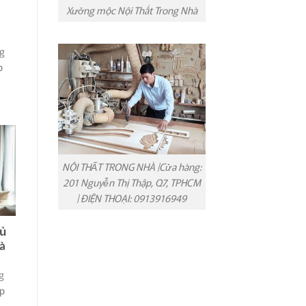
Xưởng mộc Nội Thất Trong Nhà
ng
p
NỘI THẤT TRONG NHÀ |Cửa hàng:
201 Nguyễn Thị Thập, Q7, TPHCM
| ĐIỆN THOẠI: 0913916949
Tủ
à
g
úp