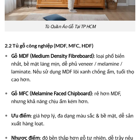
Tủ Quần Áo Gỗ Tại TP HCM
2.2 Tủ gỗ công nghiệp (MDF, MFC, HDF)
Gỗ MDF (Medium Density Fibreboard)
: loại phổ biến
nhất, bề mặt láng mịn, dễ phủ veneer / melamine /
laminate. Nếu sử dụng MDF lõi xanh chống ẩm, tuổi thọ
cao hơn.
Gỗ MFC (Melamine Faced Chipboard)
: rẻ hơn MDF,
nhưng khả năng chịu ẩm kém hơn.
Ưu điểm
: giá hợp lý, đa dạng màu sắc & bề mặt, dễ sản
xuất hàng loạt.
Nhược điểm
: độ bền thấp hơn gỗ tự nhiên, dễ trầy nếu