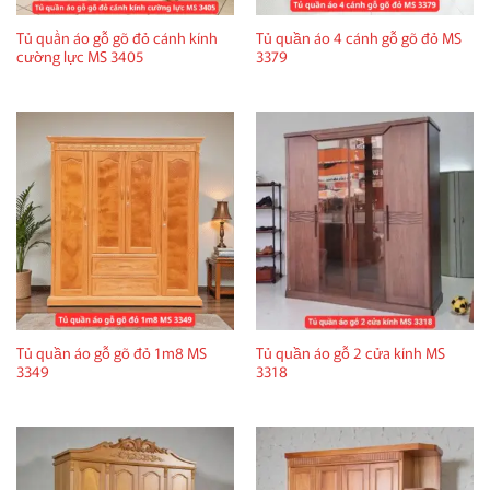
Tủ quần áo gỗ gõ đỏ cánh kính
Tủ quần áo 4 cánh gỗ gõ đỏ MS
cường lực MS 3405
3379
Tủ quần áo gỗ gõ đỏ 1m8 MS
Tủ quần áo gỗ 2 cửa kính MS
3349
3318