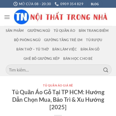
Chuyển
BLOG
MỞ CỬA 08 - 20:30
0909 354 829
đến
nội
dung
SẢN PHẨM
GIƯỜNG NGỦ
TỦ QUẦN ÁO
BÀN TRANG ĐIỂM
BỘ PHÒNG NGỦ
GIƯỜNG TẦNG TRẺ EM
TỦ RƯỢU
BÀN THỜ – TỦ THỜ
BÀN LÀM VIỆC
BÀN ĂN GỖ
GHẾ BỐ GIƯỜNG XẾP
BÀN HỌC CHO BÉ
Tìm
kiếm:
TỦ QUẦN ÁO GIÁ RẺ
Tủ Quần Áo Gỗ Tại TP HCM: Hướng
Dẫn Chọn Mua, Bảo Trì & Xu Hướng
[2025]