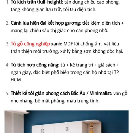
Tủ kịch trần (full-height)
: tận dụng chiều cao phòng,
tăng không gian lưu trữ, tối ưu diện tích.
Cánh lùa hiện đại kết hợp gương
: tiết kiệm diện tích +
mang lại chiều sâu thị giác cho căn phòng nhỏ.
Tủ gỗ công nghiệp
xanh
: MDF lõi chống ẩm, vật liệu
thân thiện môi trường, xử lý bằng sơn không độc hại.
Tủ tích hợp công năng
: tủ + kệ trang trí + giá sách +
ngăn giày, đặc biệt phổ biến trong căn hộ nhỏ tại TP
HCM.
Thiết kế tối giản phong cách Bắc Âu / Minimalist
: vân gỗ
nhẹ nhàng, bề mặt phẳng, màu trung tính.