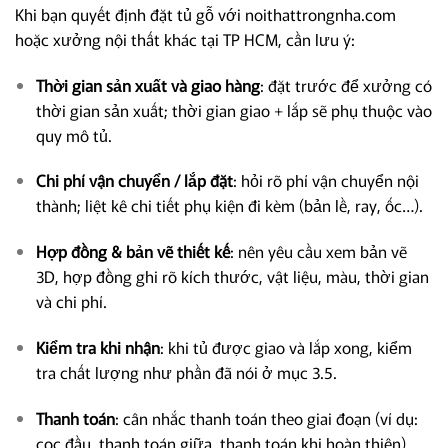
Khi bạn quyết định đặt tủ gỗ với noithattrongnha.com
hoặc xưởng nội thất khác tại TP HCM, cần lưu ý:
Thời gian sản xuất và giao hàng
: đặt trước để xưởng có
thời gian sản xuất; thời gian giao + lắp sẽ phụ thuộc vào
quy mô tủ.
Chi phí vận chuyển / lắp đặt
: hỏi rõ phí vận chuyển nội
thành; liệt kê chi tiết phụ kiện đi kèm (bản lề, ray, ốc…).
Hợp đồng & bản vẽ thiết kế
: nên yêu cầu xem bản vẽ
3D, hợp đồng ghi rõ kích thước, vật liệu, màu, thời gian
và chi phí.
Kiểm tra khi nhận
: khi tủ được giao và lắp xong, kiểm
tra chất lượng như phần đã nói ở mục 3.5.
Thanh toán
: cân nhắc thanh toán theo giai đoạn (ví dụ:
cọc đầu, thanh toán giữa, thanh toán khi hoàn thiện).