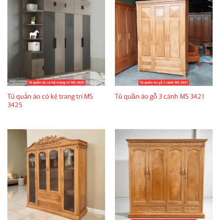
Tủ quần áo có kệ trang trí MS
Tủ quần áo gỗ 3 cánh MS 3421
3425