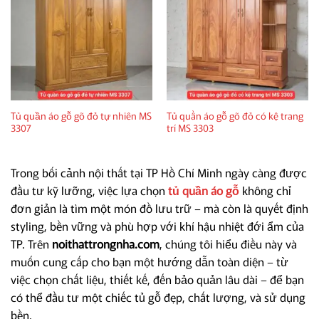
Tủ quần áo gỗ gõ đỏ tự nhiên MS
Tủ quần áo gỗ gõ đỏ có kệ trang
3307
trí MS 3303
Trong bối cảnh nội thất tại TP Hồ Chí Minh ngày càng được
đầu tư kỹ lưỡng, việc lựa chọn
tủ quần áo gỗ
không chỉ
đơn giản là tìm một món đồ lưu trữ – mà còn là quyết định
styling, bền vững và phù hợp với khí hậu nhiệt đới ẩm của
TP. Trên
noithattrongnha.com
, chúng tôi hiểu điều này và
muốn cung cấp cho bạn một hướng dẫn toàn diện – từ
việc chọn chất liệu, thiết kế, đến bảo quản lâu dài – để bạn
có thể đầu tư một chiếc tủ gỗ đẹp, chất lượng, và sử dụng
bền.