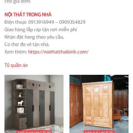
cho gia đình.
NỘI THẤT TRONG NHÀ
Điện thoại: 0913916949 – 0909354829
Giao hàng lắp ráp tận nơi miễn phí
Nhận đặt hàng theo yêu cầu.
Có thợ đo vẽ tận nhà.
Xem thêm:
https://noithatthaibinh.com/
Tủ quần áo