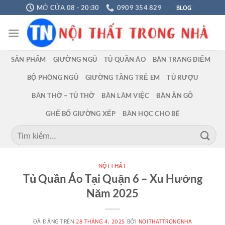
Chuyển
BLOG
MỞ CỬA 08 - 20:30
0909 354 829
đến
nội
dung
SẢN PHẨM
GIƯỜNG NGỦ
TỦ QUẦN ÁO
BÀN TRANG ĐIỂM
BỘ PHÒNG NGỦ
GIƯỜNG TẦNG TRẺ EM
TỦ RƯỢU
BÀN THỜ – TỦ THỜ
BÀN LÀM VIỆC
BÀN ĂN GỖ
GHẾ BỐ GIƯỜNG XẾP
BÀN HỌC CHO BÉ
Tìm
kiếm:
NỘI THẤT
Tủ Quần Áo Tại Quận 6 – Xu Hướng
Năm 2025
ĐÃ ĐĂNG TRÊN
28 THÁNG 4, 2025
BỞI
NOITHATTRONGNHA