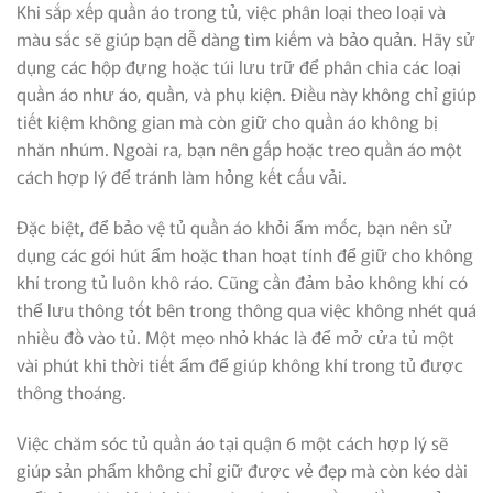
Khi sắp xếp quần áo trong tủ, việc phân loại theo loại và
màu sắc sẽ giúp bạn dễ dàng tìm kiếm và bảo quản. Hãy sử
dụng các hộp đựng hoặc túi lưu trữ để phân chia các loại
quần áo như áo, quần, và phụ kiện. Điều này không chỉ giúp
tiết kiệm không gian mà còn giữ cho quần áo không bị
nhăn nhúm. Ngoài ra, bạn nên gấp hoặc treo quần áo một
cách hợp lý để tránh làm hỏng kết cấu vải.
Đặc biệt, để bảo vệ tủ quần áo khỏi ẩm mốc, bạn nên sử
dụng các gói hút ẩm hoặc than hoạt tính để giữ cho không
khí trong tủ luôn khô ráo. Cũng cần đảm bảo không khí có
thể lưu thông tốt bên trong thông qua việc không nhét quá
nhiều đồ vào tủ. Một mẹo nhỏ khác là để mở cửa tủ một
vài phút khi thời tiết ẩm để giúp không khí trong tủ được
thông thoáng.
Việc chăm sóc tủ quần áo tại quận 6 một cách hợp lý sẽ
giúp sản phẩm không chỉ giữ được vẻ đẹp mà còn kéo dài