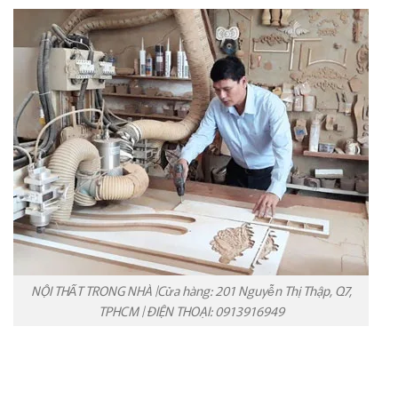
NỘI THẤT TRONG NHÀ |Cửa hàng: 201 Nguyễn Thị Thập, Q7,
TPHCM | ĐIỆN THOẠI: 0913916949