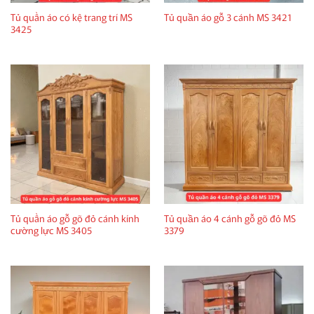
Tủ quần áo có kệ trang trí MS
Tủ quần áo gỗ 3 cánh MS 3421
3425
Tủ quần áo gỗ gõ đỏ cánh kính
Tủ quần áo 4 cánh gỗ gõ đỏ MS
cường lực MS 3405
3379