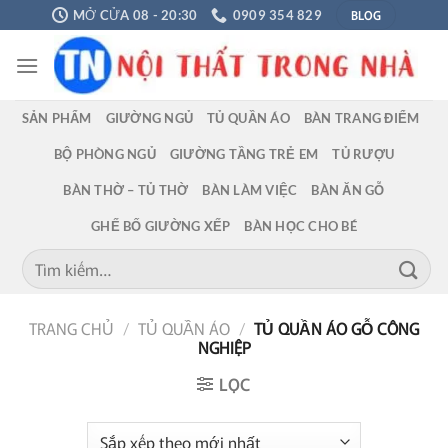
Chuyển
BLOG
MỞ CỬA 08 - 20:30
0909 354 829
đến
nội
dung
SẢN PHẨM
GIƯỜNG NGỦ
TỦ QUẦN ÁO
BÀN TRANG ĐIỂM
BỘ PHÒNG NGỦ
GIƯỜNG TẦNG TRẺ EM
TỦ RƯỢU
BÀN THỜ – TỦ THỜ
BÀN LÀM VIỆC
BÀN ĂN GỖ
GHẾ BỐ GIƯỜNG XẾP
BÀN HỌC CHO BÉ
Tìm
kiếm:
TRANG CHỦ
/
TỦ QUẦN ÁO
/
TỦ QUẦN ÁO GỖ CÔNG
NGHIỆP
LỌC