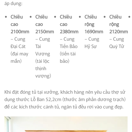
áp dụng:
Chiều
Chiều
Chiều
Chiều
Chiều
cao
cao
cao
rộng
rộng
2100mm
2150mm
2380mm
1690mm
2120mm
– Cung
– Cung
– Cung
– Cung
– Cung
Đại Cát
Tài
Tiến Bảo
Hỷ Sự
Quý Tử
(đại may
Vượng
(tiến tài
mắn)
(tài lộc
bảo)
thịnh
vượng)
Khi đặt đóng tủ tại xưởng, khách hàng nên yêu cầu thợ sử
dụng thước Lỗ Ban 52,2cm (thước âm phần dương trạch)
để các kích thước cánh tủ, ngăn tủ đều rơi vào cung đẹp.