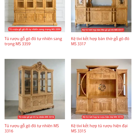
Tủ rượu gỗ gõ đỏ tự nhiên sang
Kệ tivi kết hợp bàn thờ gỗ gõ đỏ
trọng MS 3359
MS 3317
Tủ rượu gỗ gõ đỏ tự nhiên MS
Kệ tivi kết hợp tủ rượu hiện đại
3316
MS 3315