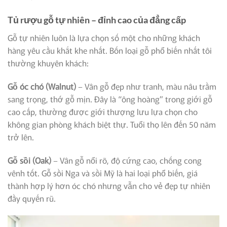
Tủ rượu gỗ tự nhiên – đỉnh cao của đẳng cấp
Gỗ tự nhiên luôn là lựa chọn số một cho những khách
hàng yêu cầu khắt khe nhất. Bốn loại gỗ phổ biến nhất tôi
thường khuyên khách:
Gỗ óc chó (Walnut)
– Vân gỗ đẹp như tranh, màu nâu trầm
sang trọng, thớ gỗ mịn. Đây là “ông hoàng” trong giới gỗ
cao cấp, thường được giới thượng lưu lựa chọn cho
không gian phòng khách biệt thự. Tuổi thọ lên đến 50 năm
trở lên.
Gỗ sồi (Oak)
– Vân gỗ nổi rõ, độ cứng cao, chống cong
vênh tốt. Gỗ sồi Nga và sồi Mỹ là hai loại phổ biến, giá
thành hợp lý hơn óc chó nhưng vẫn cho vẻ đẹp tự nhiên
đầy quyến rũ.