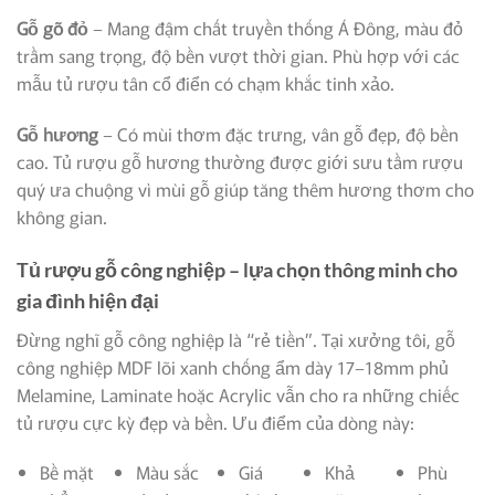
Gỗ gõ đỏ
– Mang đậm chất truyền thống Á Đông, màu đỏ
trầm sang trọng, độ bền vượt thời gian. Phù hợp với các
mẫu tủ rượu tân cổ điển có chạm khắc tinh xảo.
Gỗ hương
– Có mùi thơm đặc trưng, vân gỗ đẹp, độ bền
cao. Tủ rượu gỗ hương thường được giới sưu tầm rượu
quý ưa chuộng vì mùi gỗ giúp tăng thêm hương thơm cho
không gian.
Tủ rượu gỗ công nghiệp – lựa chọn thông minh cho
gia đình hiện đại
Đừng nghĩ gỗ công nghiệp là “rẻ tiền”. Tại xưởng tôi, gỗ
công nghiệp MDF lõi xanh chống ẩm dày 17–18mm phủ
Melamine, Laminate hoặc Acrylic vẫn cho ra những chiếc
tủ rượu cực kỳ đẹp và bền. Ưu điểm của dòng này:
Bề mặt
Màu sắc
Giá
Khả
Phù