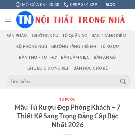
Chuyển
BLOG
MỞ CỬA 08 - 20:30
0909 354 829
đến
nội
dung
SẢN PHẨM
GIƯỜNG NGỦ
TỦ QUẦN ÁO
BÀN TRANG ĐIỂM
BỘ PHÒNG NGỦ
GIƯỜNG TẦNG TRẺ EM
TỦ RƯỢU
BÀN THỜ – TỦ THỜ
BÀN LÀM VIỆC
BÀN ĂN GỖ
GHẾ BỐ GIƯỜNG XẾP
BÀN HỌC CHO BÉ
Tìm
kiếm:
TỦ RƯỢU
Mẫu Tủ Rượu Đẹp Phòng Khách – 7
Thiết Kế Sang Trọng Đẳng Cấp Bậc
Nhất 2026