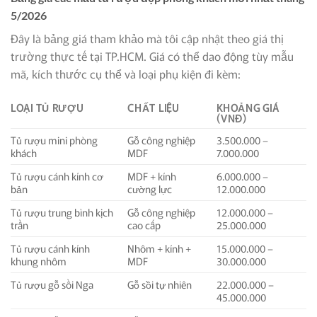
5/2026
Đây là bảng giá tham khảo mà tôi cập nhật theo giá thị
trường thực tế tại TP.HCM. Giá có thể dao động tùy mẫu
mã, kích thước cụ thể và loại phụ kiện đi kèm:
LOẠI TỦ RƯỢU
CHẤT LIỆU
KHOẢNG GIÁ
(VNĐ)
Tủ rượu mini phòng
Gỗ công nghiệp
3.500.000 –
khách
MDF
7.000.000
Tủ rượu cánh kính cơ
MDF + kính
6.000.000 –
bản
cường lực
12.000.000
Tủ rượu trung bình kịch
Gỗ công nghiệp
12.000.000 –
trần
cao cấp
25.000.000
Tủ rượu cánh kính
Nhôm + kính +
15.000.000 –
khung nhôm
MDF
30.000.000
Tủ rượu gỗ sồi Nga
Gỗ sồi tự nhiên
22.000.000 –
45.000.000