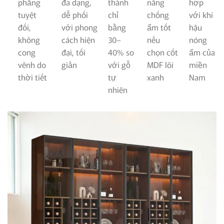
phẳng
đa dạng,
thành
năng
hợp
tuyệt
dễ phối
chỉ
chống
với khí
đối,
với phong
bằng
ẩm tốt
hậu
không
cách hiện
30–
nếu
nóng
cong
đại, tối
40% so
chọn cốt
ẩm của
vênh do
giản
với gỗ
MDF lõi
miền
thời tiết
tự
xanh
Nam
nhiên