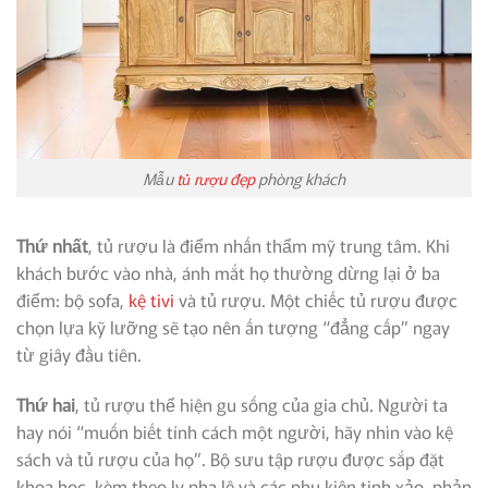
Mẫu
tủ rượu đẹp
phòng khách
Thứ nhất
, tủ rượu là điểm nhấn thẩm mỹ trung tâm. Khi
khách bước vào nhà, ánh mắt họ thường dừng lại ở ba
điểm: bộ sofa,
kệ tivi
và tủ rượu. Một chiếc tủ rượu được
chọn lựa kỹ lưỡng sẽ tạo nên ấn tượng “đẳng cấp” ngay
từ giây đầu tiên.
Thứ hai
, tủ rượu thể hiện gu sống của gia chủ. Người ta
hay nói “muốn biết tính cách một người, hãy nhìn vào kệ
sách và tủ rượu của họ”. Bộ sưu tập rượu được sắp đặt
khoa học, kèm theo ly pha lê và các phụ kiện tinh xảo, phản