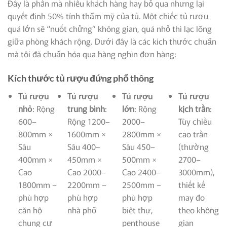
Đây là phần mà nhiều khách hàng hay bỏ qua nhưng lại
quyết định 50% tính thẩm mỹ của tủ. Một chiếc tủ rượu
quá lớn sẽ “nuốt chửng” không gian, quá nhỏ thì lạc lõng
giữa phòng khách rộng. Dưới đây là các kích thước chuẩn
mà tôi đã chuẩn hóa qua hàng nghìn đơn hàng:
Kích thước tủ rượu đứng phổ thông
Tủ rượu
Tủ rượu
Tủ rượu
Tủ rượu
nhỏ
: Rộng
trung bình
:
lớn
: Rộng
kịch trần
:
600–
Rộng 1200–
2000–
Tùy chiều
800mm ×
1600mm ×
2800mm ×
cao trần
Sâu
Sâu 400–
Sâu 450–
(thường
400mm ×
450mm ×
500mm ×
2700–
Cao
Cao 2000–
Cao 2400–
3000mm),
1800mm –
2200mm –
2500mm –
thiết kế
phù hợp
phù hợp
phù hợp
may đo
căn hộ
nhà phố
biệt thự,
theo không
chung cư
penthouse
gian