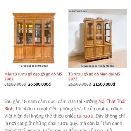
là:
tại
là:
tại
26,500,000₫.
là:
21,500,000₫.
là:
21,500,000₫.
17,500,00
Mẫu tủ rượu gỗ đẹp gỗ gõ đỏ MS
Tủ rượu gỗ gõ đỏ hiện đại MS
2982
2973
Giá
Giá
Giá
Giá
31,500,000
₫
26,500,000
₫
26,500,000
₫
21,500,000
₫
gốc
hiện
gốc
hiện
là:
tại
là:
tại
31,500,000₫.
là:
26,500,000₫.
là:
26,500,000₫.
21,500,0
Sau gần 18 năm cầm đục, cầm cưa tại xưởng
Nội Thất Thái
Bình
, tôi nhận ra một điều: phòng khách của một gia đình
Việt hiện đại không thể thiếu chiếc
tủ rượu
. Đây không chỉ
là nơi cất giữ những chai rượu quý, mà còn là “tấm danh
thiếp” thể hiện gu thẩm mỹ và đẳng cấp của gia chủ.