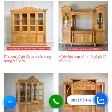
Tủ rượu gỗ gõ đỏ tự nhiên sang
Kệ tivi kết hợp bàn thờ gỗ gõ đỏ
trọng MS 3359
MS 3317
Chat hỗ trợ