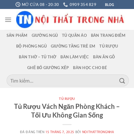
Chuyển
BLOG
MỞ CỬA 08 - 20:30
0909 354 829
đến
nội
dung
SẢN PHẨM
GIƯỜNG NGỦ
TỦ QUẦN ÁO
BÀN TRANG ĐIỂM
BỘ PHÒNG NGỦ
GIƯỜNG TẦNG TRẺ EM
TỦ RƯỢU
BÀN THỜ – TỦ THỜ
BÀN LÀM VIỆC
BÀN ĂN GỖ
GHẾ BỐ GIƯỜNG XẾP
BÀN HỌC CHO BÉ
Tìm
kiếm:
TỦ RƯỢU
Tủ Rượu Vách Ngăn Phòng Khách –
Tối Ưu Không Gian Sống
ĐÃ ĐĂNG TRÊN
15 THÁNG 7, 2025
BỞI
NOITHATTRONGNHA