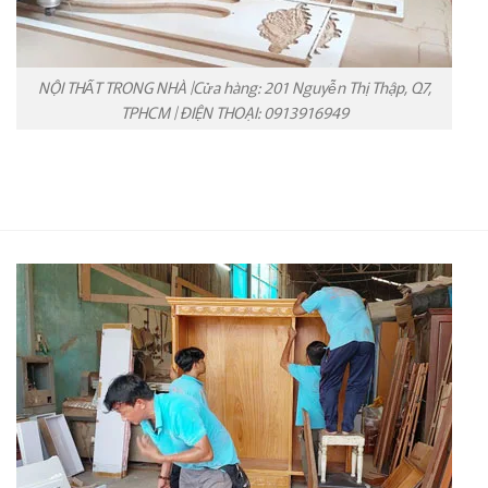
NỘI THẤT TRONG NHÀ |Cửa hàng: 201 Nguyễn Thị Thập, Q7,
TPHCM | ĐIỆN THOẠI: 0913916949