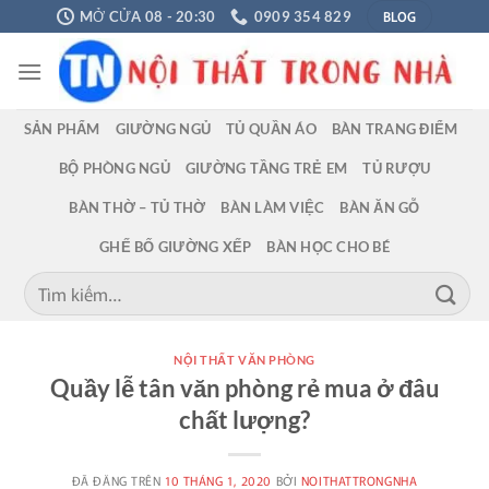
Chuyển
BLOG
MỞ CỬA 08 - 20:30
0909 354 829
đến
nội
dung
SẢN PHẨM
GIƯỜNG NGỦ
TỦ QUẦN ÁO
BÀN TRANG ĐIỂM
BỘ PHÒNG NGỦ
GIƯỜNG TẦNG TRẺ EM
TỦ RƯỢU
BÀN THỜ – TỦ THỜ
BÀN LÀM VIỆC
BÀN ĂN GỖ
GHẾ BỐ GIƯỜNG XẾP
BÀN HỌC CHO BÉ
Tìm
kiếm:
NỘI THẤT VĂN PHÒNG
Quầy lễ tân văn phòng rẻ mua ở đâu
chất lượng?
ĐÃ ĐĂNG TRÊN
10 THÁNG 1, 2020
BỞI
NOITHATTRONGNHA