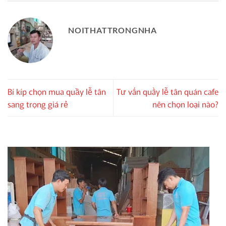
NOITHATTRONGNHA
Bí kíp chọn mua quầy lễ tân
Tư vấn quầy lễ tân quán cafe
sang trọng giá rẻ
nên chọn loại nào?