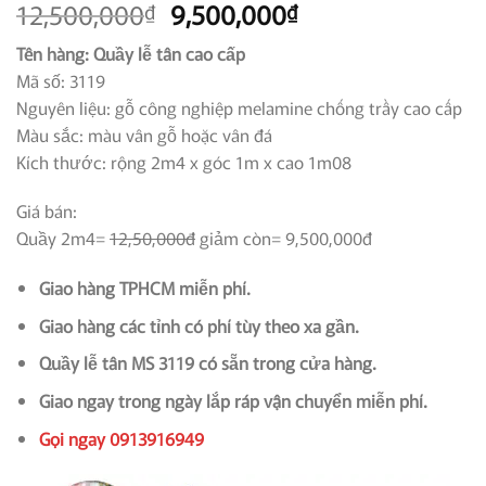
Giá
Giá
12,500,000
9,500,000
₫
₫
gốc
hiện
Tên hàng: Quầy lễ tân cao cấp
là:
tại
Mã số: 3119
12,500,000₫.
là:
Nguyên liệu: gỗ công nghiệp melamine chống trầy cao cấp
9,500,000₫.
Màu sắc: màu vân gỗ hoặc vân đá
Kích thước: rộng 2m4 x góc 1m x cao 1m08
Giá bán:
Quầy 2m4=
12,50,000đ
giảm còn= 9,500,000đ
Giao hàng TPHCM miễn phí.
Giao hàng các tỉnh có phí tùy theo xa gần.
Quầy lễ tân MS 3119 có sẵn trong cửa hàng.
Giao ngay trong ngày lắp ráp vận chuyển miễn phí.
Gọi ngay 0913916949