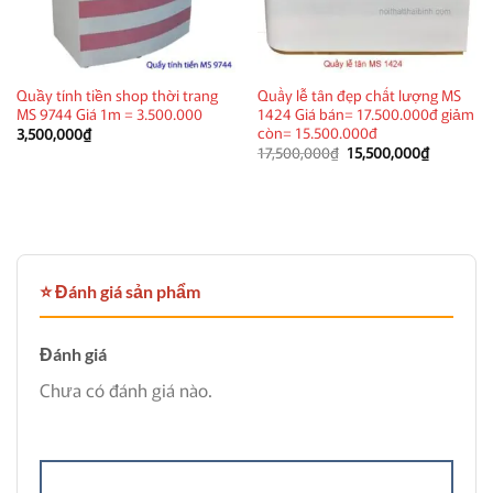
Quầy tính tiền shop thời trang
Quầy lễ tân đẹp chất lượng MS
MS 9744 Giá 1m = 3.500.000
1424 Giá bán= 17.500.000đ giảm
còn= 15.500.000đ
3,500,000
₫
Giá
Giá
17,500,000
₫
15,500,000
₫
gốc
hiện
là:
tại
17,500,000₫.
là:
15,500,00
⭐ Đánh giá sản phẩm
Đánh giá
Chưa có đánh giá nào.