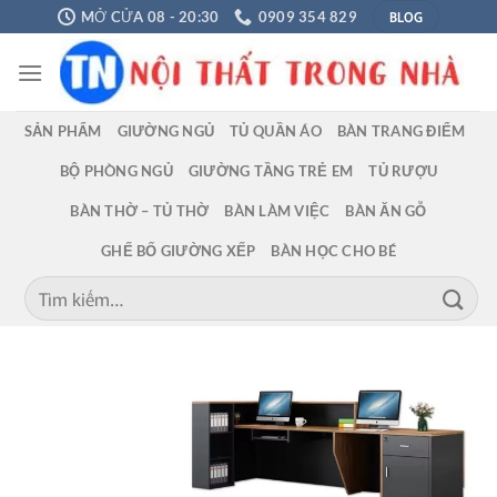
Chuyển
BLOG
MỞ CỬA 08 - 20:30
0909 354 829
đến
nội
dung
SẢN PHẨM
GIƯỜNG NGỦ
TỦ QUẦN ÁO
BÀN TRANG ĐIỂM
BỘ PHÒNG NGỦ
GIƯỜNG TẦNG TRẺ EM
TỦ RƯỢU
BÀN THỜ – TỦ THỜ
BÀN LÀM VIỆC
BÀN ĂN GỖ
GHẾ BỐ GIƯỜNG XẾP
BÀN HỌC CHO BÉ
Tìm
kiếm: