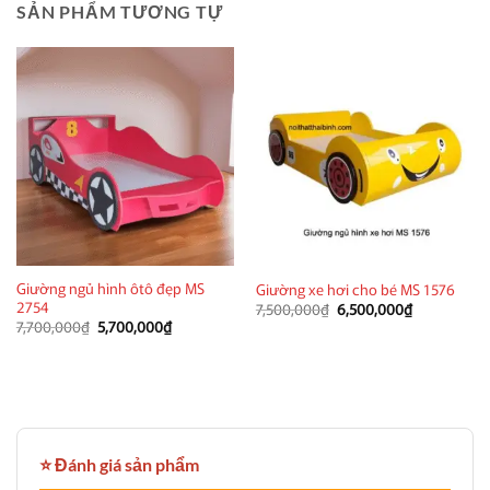
SẢN PHẨM TƯƠNG TỰ
Giường ngủ hình ôtô đẹp MS
Giường xe hơi cho bé MS 1576
2754
Giá
Giá
7,500,000
₫
6,500,000
₫
gốc
hiện
Giá
Giá
7,700,000
₫
5,700,000
₫
là:
tại
gốc
hiện
7,500,000₫.
là:
là:
tại
6,500,000₫.
7,700,000₫.
là:
5,700,000₫.
⭐ Đánh giá sản phẩm