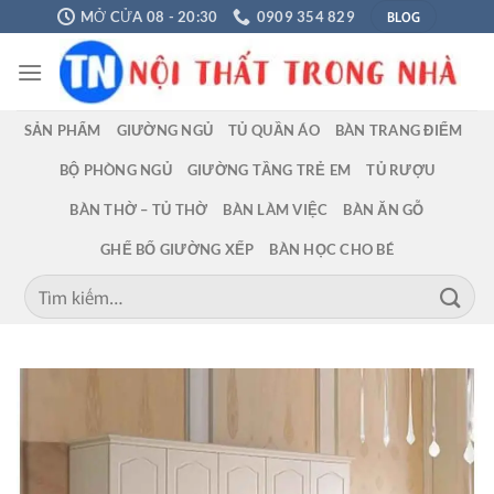
Chuyển
BLOG
MỞ CỬA 08 - 20:30
0909 354 829
đến
nội
dung
SẢN PHẨM
GIƯỜNG NGỦ
TỦ QUẦN ÁO
BÀN TRANG ĐIỂM
BỘ PHÒNG NGỦ
GIƯỜNG TẦNG TRẺ EM
TỦ RƯỢU
BÀN THỜ – TỦ THỜ
BÀN LÀM VIỆC
BÀN ĂN GỖ
GHẾ BỐ GIƯỜNG XẾP
BÀN HỌC CHO BÉ
Tìm
kiếm: