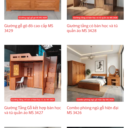
Giường gỗ gõ đỏ cao cấp MS
Giường tầng có bàn học và tủ
3429
quần áo MS 3428
Giường Tầng Gỗ kết hợp bàn học
Combo phòng ngủ gỗ hiện đại
và tủ quần áo MS 3427
MS 3426