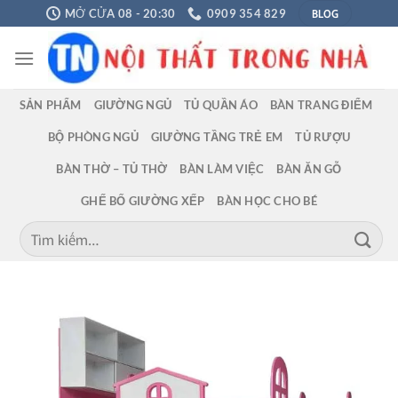
Chuyển
BLOG
MỞ CỬA 08 - 20:30
0909 354 829
đến
nội
dung
SẢN PHẨM
GIƯỜNG NGỦ
TỦ QUẦN ÁO
BÀN TRANG ĐIỂM
BỘ PHÒNG NGỦ
GIƯỜNG TẦNG TRẺ EM
TỦ RƯỢU
BÀN THỜ – TỦ THỜ
BÀN LÀM VIỆC
BÀN ĂN GỖ
GHẾ BỐ GIƯỜNG XẾP
BÀN HỌC CHO BÉ
Tìm
kiếm: