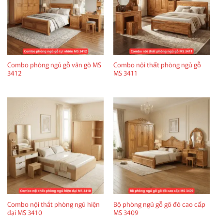
Combo phòng ngủ gỗ vân gõ MS
Combo nội thất phòng ngủ gỗ
3412
MS 3411
Combo nội thất phòng ngủ hiện
Bộ phòng ngủ gỗ gõ đỏ cao cấp
đại MS 3410
MS 3409