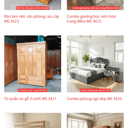
Bàn làm việc văn phòng cao cấp
Combo giường bọc nệm bàn
MS 3423
trang điểm MS 3422
Tủ quần áo gỗ 3 cánh MS 3421
Combo phòng ngủ đẹp MS 3420