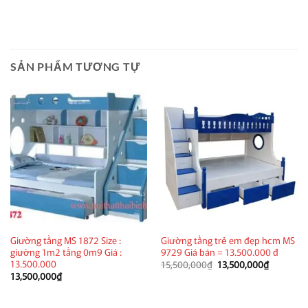
SẢN PHẨM TƯƠNG TỰ
Giường tầng MS 1872 Size :
Giường tầng trẻ em đẹp hcm MS
giường 1m2 tầng 0m9 Giá :
9729 Giá bán = 13.500.000 đ
13.500.000
Giá
Giá
15,500,000
₫
13,500,000
₫
gốc
hiện
13,500,000
₫
là:
tại
15,500,000₫.
là:
13,500,0