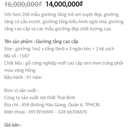
Giá
Giá
16,000,000
14,000,000
₫
₫
gốc
hiện
Với hơn 200 mẫu giường tầng trẻ em tuyệt đẹp, giường
là:
tại
tầng có cầu trượt, giường tầng kiểu hình ngôi nhà, giường
16,000,000₫.
là:
tầng cao cấp và các mẫu giường đẹp chất lượng cao.
14,000,000₫.
Tên sản phẩm : Giường tầng cao cấp
Size : giường 1m2 x tầng 0m9 x 3 ngăn kéo + 2 kệ sách
Mã số : 1587
Chất liệu : gỗ công nghiệp mdf cao cấp sơn men trắng phối
màu vàng hồng.
Bảo hành : 01 năm
Đơn vị sản xuất :
Công ty sản xuất nội thất Thái Bình
Địa chỉ : 458 đường Hậu Giang, Quận 6, TPHCM.
Điện thoại : 0913916949 – 028 66706670
Giá bán :