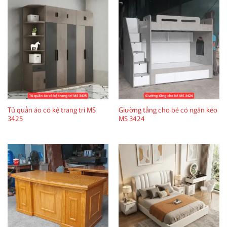
Tủ quần áo có kệ trang trí MS
Giường tầng cho bé có ngăn kéo
3425
MS 3424