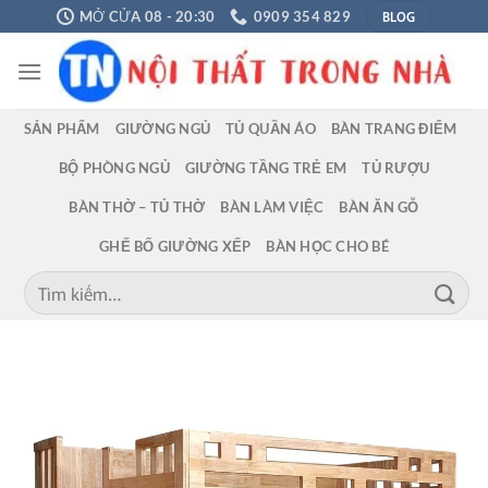
Chuyển
BLOG
MỞ CỬA 08 - 20:30
0909 354 829
đến
nội
dung
SẢN PHẨM
GIƯỜNG NGỦ
TỦ QUẦN ÁO
BÀN TRANG ĐIỂM
BỘ PHÒNG NGỦ
GIƯỜNG TẦNG TRẺ EM
TỦ RƯỢU
BÀN THỜ – TỦ THỜ
BÀN LÀM VIỆC
BÀN ĂN GỖ
GHẾ BỐ GIƯỜNG XẾP
BÀN HỌC CHO BÉ
Tìm
kiếm: