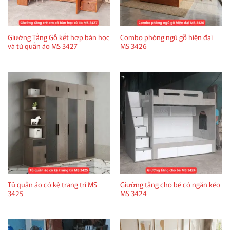
Giường Tầng Gỗ kết hợp bàn học
Combo phòng ngủ gỗ hiện đại
và tủ quần áo MS 3427
MS 3426
Tủ quần áo có kệ trang trí MS
Giường tầng cho bé có ngăn kéo
3425
MS 3424