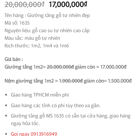
Giá
Giá
20,000,000
17,000,000
₫
₫
gốc
hiện
Tên hàng : Giường tầng gỗ tự nhiên đẹp
là:
tại
Mã số: 1635
20,000,000₫.
là:
Nguyên liệu: gỗ cao su tự nhiên cao cấp
17,000,000₫.
Màu sắc: màu gỗ tự nhiên
Kích thước: 1m2, 1m4 và 1m6
Giá bán :
Giường tầng 1m2=
20.000.000đ
giảm còn = 17.000.000đ
Nệm giường tầng 1m2 = 1
.900.000đ
giảm còn= 1.500.000đ
Giao hàng TPHCM miễn phí
Giao hàng các tỉnh có phí tùy theo xa gần.
Giường tầng gỗ MS 1635 có sẵn tại cửa hàng, giao hàng
ngay hỏa tốc.
Gọi ngay 0913916949