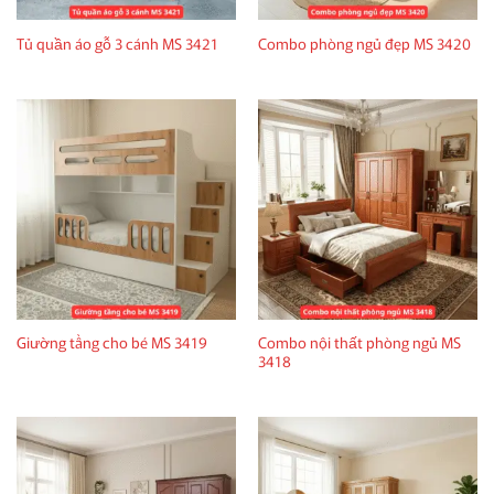
Tủ quần áo gỗ 3 cánh MS 3421
Combo phòng ngủ đẹp MS 3420
Combo nội thất phòng ngủ MS
Giường tầng cho bé MS 3419
3418