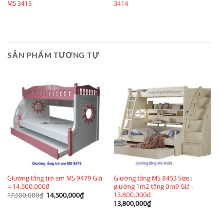
MS 3415
3414
SẢN PHẨM TƯƠNG TỰ
Giường tầng trẻ em MS 9479 Giá
Giường tầng MS 8453 Size :
= 14.500.000đ
giường 1m2 tầng 0m9 Giá :
13.800.000đ
Giá
Giá
17,500,000
₫
14,500,000
₫
gốc
hiện
13,800,000
₫
là:
tại
17,500,000₫.
là: