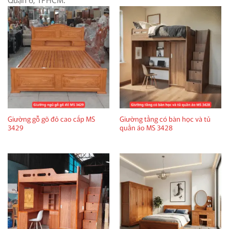
Giường gỗ gõ đỏ cao cấp MS
Giường tầng có bàn học và tủ
3429
quần áo MS 3428