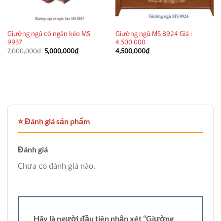
Giường ngủ có ngăn kéo MS
Giường ngủ MS 8924 Giá :
9937
4.500.000
Giá
Giá
7,000,000
₫
5,000,000
₫
4,500,000
₫
gốc
hiện
là:
tại
7,000,000₫.
là:
5,000,000₫.
⭐ Đánh giá sản phẩm
Đánh giá
Chưa có đánh giá nào.
Hãy là người đầu tiên nhận xét “Giường