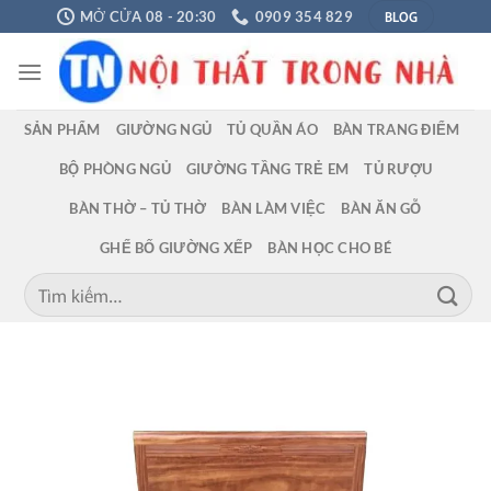
Chuyển
BLOG
MỞ CỬA 08 - 20:30
0909 354 829
đến
nội
dung
SẢN PHẨM
GIƯỜNG NGỦ
TỦ QUẦN ÁO
BÀN TRANG ĐIỂM
BỘ PHÒNG NGỦ
GIƯỜNG TẦNG TRẺ EM
TỦ RƯỢU
BÀN THỜ – TỦ THỜ
BÀN LÀM VIỆC
BÀN ĂN GỖ
GHẾ BỐ GIƯỜNG XẾP
BÀN HỌC CHO BÉ
Tìm
kiếm: