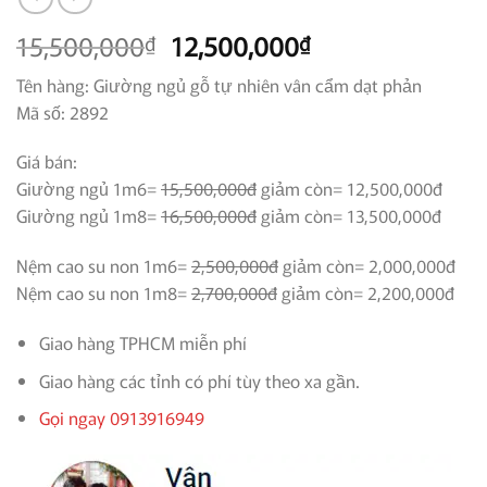
Giá
Giá
15,500,000
12,500,000
₫
₫
gốc
hiện
Tên hàng: Giường ngủ gỗ tự nhiên vân cẩm dạt phản
là:
tại
Mã số: 2892
15,500,000₫.
là:
12,500,000₫.
Giá bán:
Giường ngủ 1m6=
15,500,000đ
giảm còn= 12,500,000đ
Giường ngủ 1m8=
16,500,000đ
giảm còn= 13,500,000đ
Nệm cao su non 1m6=
2,500,000đ
giảm còn= 2,000,000đ
Nệm cao su non 1m8=
2,700,000đ
giảm còn= 2,200,000đ
Giao hàng TPHCM miễn phí
Giao hàng các tỉnh có phí tùy theo xa gần.
Gọi ngay 0913916949