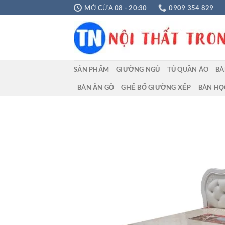
Chuyển
MỞ CỬA 08 - 20:30
0909 354 829
đến
nội
dung
SẢN PHẨM
GIƯỜNG NGỦ
TỦ QUẦN ÁO
BÀ
BÀN ĂN GỖ
GHẾ BỐ GIƯỜNG XẾP
BÀN HỌ