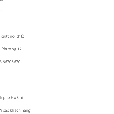
f
 xuất nội thất
g, Phường 12,
28 66706670
nh phố Hồ Chí
ới các khách hàng