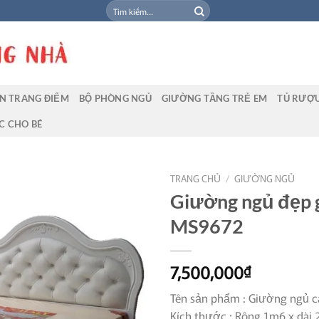
Tìm
kiếm:
N TRANG ĐIỂM
BỘ PHÒNG NGỦ
GIƯỜNG TẦNG TRẺ EM
TỦ RƯỢ
C CHO BÉ
TRANG CHỦ
/
GIƯỜNG NGỦ
Giường ngủ đẹp g
MS9672
7,500,000
₫
Tên sản phẩm : Giường ngủ c
Kích thước : Rộng 1m6 x dài