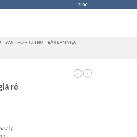
BLOG
U
BÀN THỜ – TỦ THỜ
BÀN LÀM VIỆC
iá rẻ
ao cấp
 2m