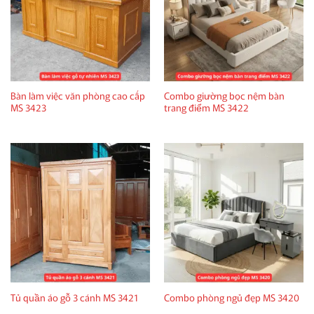
Bàn làm việc văn phòng cao cấp
Combo giường bọc nệm bàn
MS 3423
trang điểm MS 3422
Tủ quần áo gỗ 3 cánh MS 3421
Combo phòng ngủ đẹp MS 3420