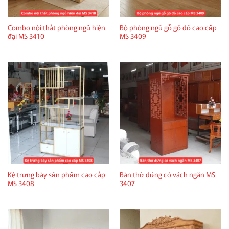
Combo nội thất phòng ngủ hiện
Bộ phòng ngủ gỗ gõ đỏ cao cấp
đại MS 3410
MS 3409
Kệ trưng bày sản phẩm cao cấp
Bàn thờ đứng có vách ngăn MS
MS 3408
3407