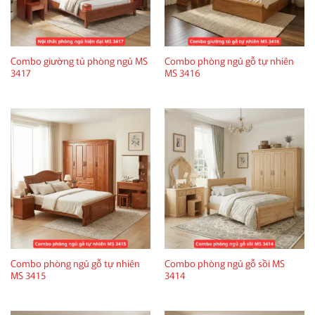
Combo giường tủ phòng ngủ MS
Combo phòng ngủ gỗ tự nhiên
3417
MS 3416
Combo phòng ngủ gỗ tự nhiên
Combo phòng ngủ gỗ sồi MS
MS 3415
3414