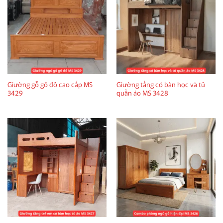
Giường gỗ gõ đỏ cao cấp MS
Giường tầng có bàn học và tủ
3429
quần áo MS 3428