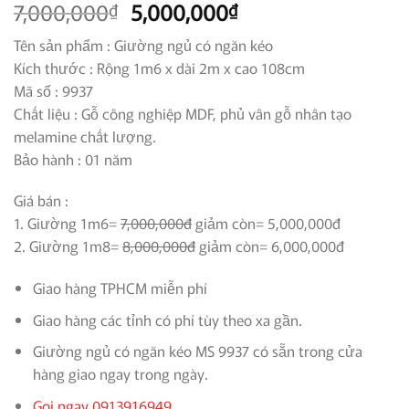
Giá
Giá
7,000,000
5,000,000
₫
₫
gốc
hiện
Tên sản phẩm : Giường ngủ có ngăn kéo
là:
tại
Kích thước : Rộng 1m6 x dài 2m x cao 108cm
7,000,000₫.
là:
Mã số : 9937
5,000,000₫.
Chất liệu : Gỗ công nghiệp MDF, phủ vân gỗ nhân tạo
melamine chất lượng.
Bảo hành : 01 năm
Giá bán :
1. Giường 1m6=
7,000,000đ
giảm còn= 5,000,000đ
2. Giường 1m8=
8,000,000đ
giảm còn= 6,000,000đ
Giao hàng TPHCM miễn phí
Giao hàng các tỉnh có phí tùy theo xa gần.
Giường ngủ có ngăn kéo MS 9937 có sẵn trong cửa
hàng giao ngay trong ngày.
Gọi ngay 0913916949