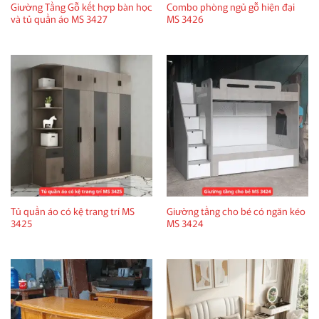
Giường Tầng Gỗ kết hợp bàn học
Combo phòng ngủ gỗ hiện đại
và tủ quần áo MS 3427
MS 3426
Tủ quần áo có kệ trang trí MS
Giường tầng cho bé có ngăn kéo
3425
MS 3424