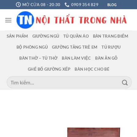
Chuyển
BLOG
MỞ CỬA 08 - 20:30
0909 354 829
đến
nội
dung
SẢN PHẨM
GIƯỜNG NGỦ
TỦ QUẦN ÁO
BÀN TRANG ĐIỂM
BỘ PHÒNG NGỦ
GIƯỜNG TẦNG TRẺ EM
TỦ RƯỢU
BÀN THỜ – TỦ THỜ
BÀN LÀM VIỆC
BÀN ĂN GỖ
GHẾ BỐ GIƯỜNG XẾP
BÀN HỌC CHO BÉ
Tìm
kiếm: