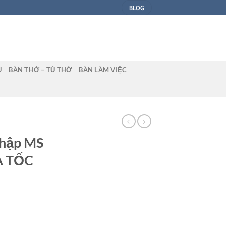
BLOG
U
BÀN THỜ – TỦ THỜ
BÀN LÀM VIỆC
nhập MS
A TỐC