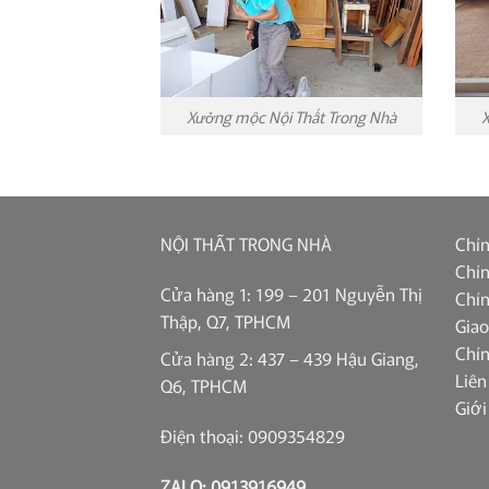
Xưởng mộc Nội Thất Trong Nhà
X
NỘI THẤT TRONG NHÀ
Chín
Chín
Cửa hàng 1: 199 – 201 Nguyễn Thị
Chín
Thập, Q7, TPHCM
Giao
Chí
Cửa hàng 2: 437 – 439 Hậu Giang,
Liên
Q6, TPHCM
Giới
Điện thoại: 0909354829
ZALO: 0913916949