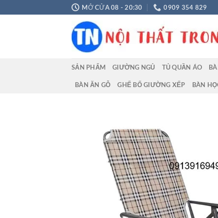
Chuyển
MỞ CỬA 08 - 20:30
0909 354 829
đến
nội
dung
SẢN PHẨM
GIƯỜNG NGỦ
TỦ QUẦN ÁO
BÀ
BÀN ĂN GỖ
GHẾ BỐ GIƯỜNG XẾP
BÀN HỌ