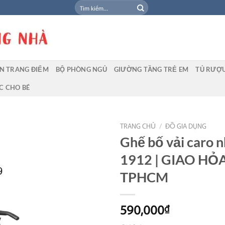
Tìm
kiếm:
N TRANG ĐIỂM
BỘ PHÒNG NGỦ
GIƯỜNG TẦNG TRẺ EM
TỦ RƯỢ
C CHO BÉ
TRANG CHỦ
/
ĐỒ GIA DỤNG
Ghế bố vải caro 
1912 | GIAO HỎ
TPHCM
590,000
₫