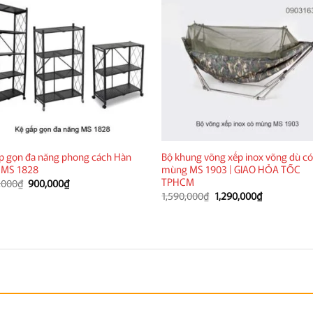
p gọn đa năng phong cách Hàn
Bộ khung võng xếp inox võng dù c
 MS 1828
mùng MS 1903 | GIAO HỎA TỐC
TPHCM
Giá
Giá
,000
₫
900,000
₫
gốc
hiện
Giá
Giá
1,590,000
₫
1,290,000
₫
là:
tại
gốc
hiện
1,500,000₫.
là:
là:
tại
900,000₫.
1,590,000₫.
là:
1,290,000₫.