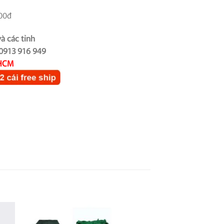
000đ
à các tỉnh
 0913 916 949
PHCM