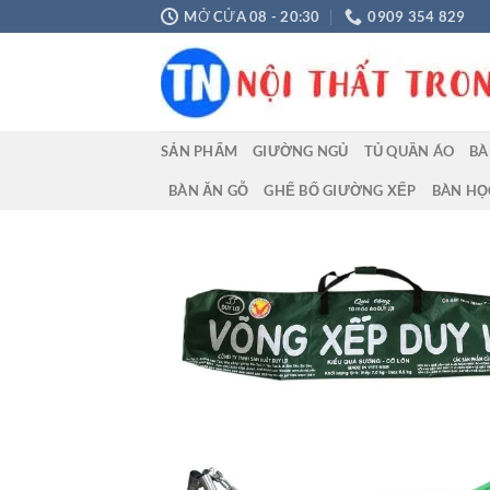
Chuyển
MỞ CỬA 08 - 20:30
0909 354 829
đến
nội
dung
SẢN PHẨM
GIƯỜNG NGỦ
TỦ QUẦN ÁO
BÀ
BÀN ĂN GỖ
GHẾ BỐ GIƯỜNG XẾP
BÀN HỌ