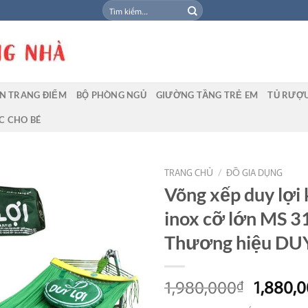
Tìm
kiếm:
N TRANG ĐIỂM
BỘ PHÒNG NGỦ
GIƯỜNG TẦNG TRẺ EM
TỦ RƯỢ
C CHO BÉ
TRANG CHỦ
/
ĐỒ GIA DỤNG
Võng xếp duy lợi
inox cỡ lớn MS 3
Thương hiệu DU
Giá
1,980,000
1,880,
₫
gốc