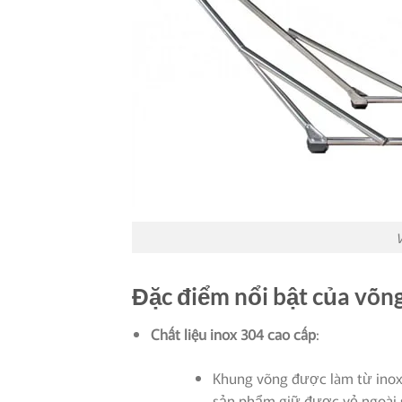
V
Đặc điểm nổi bật của võn
Chất liệu inox 304 cao cấp
:
Khung võng được làm từ inox 3
sản phẩm giữ được vẻ ngoài s