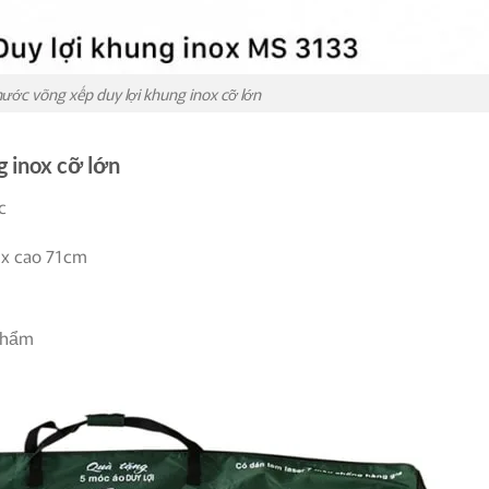
hước võng xếp duy lợi khung inox cỡ lớn
g inox cỡ lớn
c
 x cao 71cm
 phẩm