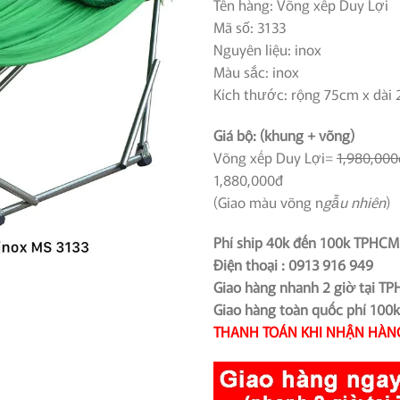
Tên hàng: Võng xếp Duy Lợi
là:
Mã số: 3133
1,980,0
Nguyên liệu: inox
Màu sắc: inox
Kích thước: rộng 75cm x dài
Giá bộ: (khung + võng)
Võng xếp Duy Lợi=
1,980,000
1,880,000đ
(Giao màu võng n
gẫu nhiên
)
Phí ship 40k đến 100k TPHCM
Điện thoại : 0913 916 949
Giao hàng nhanh 2 giờ tại T
Giao hàng toàn quốc phí 100
THANH TOÁN KHI NHẬN HÀN