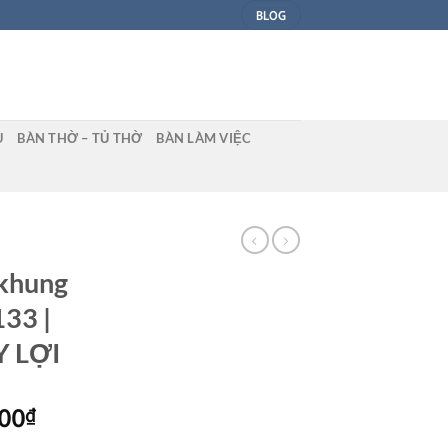
BLOG
U
BÀN THỜ – TỦ THỜ
BÀN LÀM VIỆC
 khung
133 |
Y LỢI
Giá
000
₫
hiện