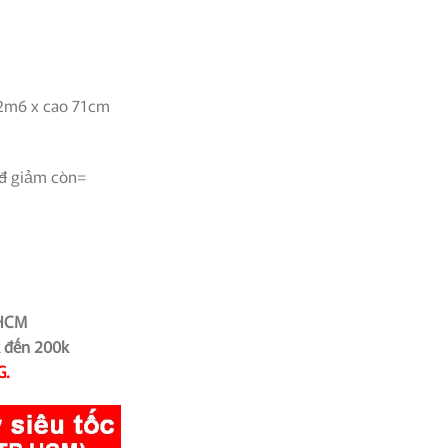
tại
00₫.
là:
1,880,000₫.
 2m6 x cao 71cm
đ
giảm còn=
PHCM
k đến 200k
G.