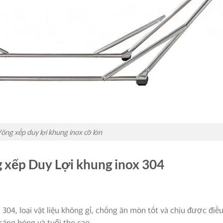
õng xếp duy lợi khung inox cỡ lớn
g xếp Duy Lợi khung inox 304
04, loại vật liệu không gỉ, chống ăn mòn tốt và chịu được điều 
áng bóng và tuổi thọ cao.