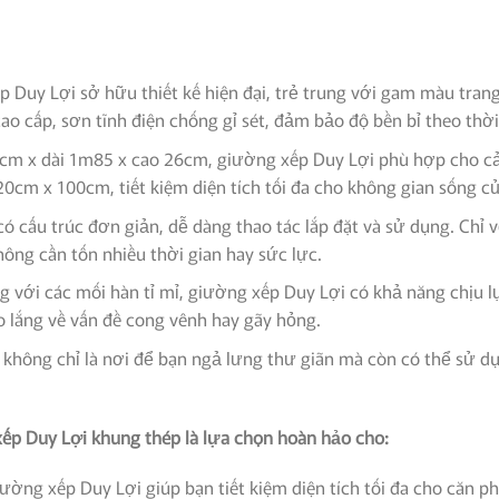
 Duy Lợi sở hữu thiết kế hiện đại, trẻ trung với gam màu tran
o cấp, sơn tĩnh điện chống gỉ sét, đảm bảo độ bền bỉ theo thời
cm x dài 1m85 x cao 26cm, giường xếp Duy Lợi phù hợp cho cả 
0cm x 100cm, tiết kiệm diện tích tối đa cho không gian sống củ
 cấu trúc đơn giản, dễ dàng thao tác lắp đặt và sử dụng. Chỉ v
ng cần tốn nhiều thời gian hay sức lực.
với các mối hàn tỉ mỉ, giường xếp Duy Lợi có khả năng chịu lự
 lắng về vấn đề cong vênh hay gãy hỏng.
không chỉ là nơi để bạn ngả lưng thư giãn mà còn có thể sử dụ
ếp Duy Lợi khung thép là lựa chọn hoàn hảo cho:
ường xếp Duy Lợi giúp bạn tiết kiệm diện tích tối đa cho căn p