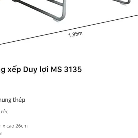
hung thép
hước
m x cao 26cm
ền