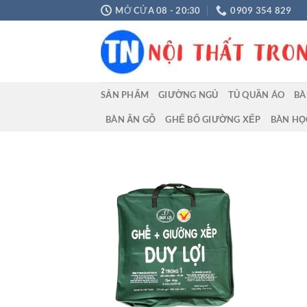
Chuyển
MỞ CỬA 08 - 20:30
0909 354 829
đến
nội
dung
SẢN PHẨM
GIƯỜNG NGỦ
TỦ QUẦN ÁO
BÀ
BÀN ĂN GỖ
GHẾ BỐ GIƯỜNG XẾP
BÀN HỌ