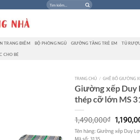
Tìm
kiếm:
N TRANG ĐIỂM
BỘ PHÒNG NGỦ
GIƯỜNG TẦNG TRẺ EM
TỦ RƯỢ
C CHO BÉ
TRANG CHỦ
/
GHẾ BỐ GIƯỜNG X
Giường xếp Duy 
thép cỡ lớn MS 
Giá
1,490,000
1,190,0
₫
gốc
Tên hàng: Giường xếp Duy Lợ
là:
Mã số: 3135