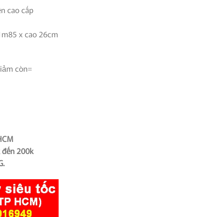
00₫.
là:
ện cao cấp
1,190,000₫.
 1m85 x cao 26cm
giảm còn=
PHCM
k đến 200k
G.