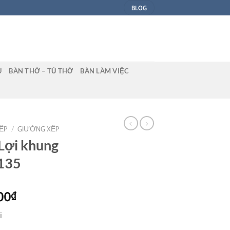
BLOG
U
BÀN THỜ – TỦ THỜ
BÀN LÀM VIỆC
ẾP
/
GIƯỜNG XẾP
Lợi khung
3135
Giá
00
₫
hiện
i
tại