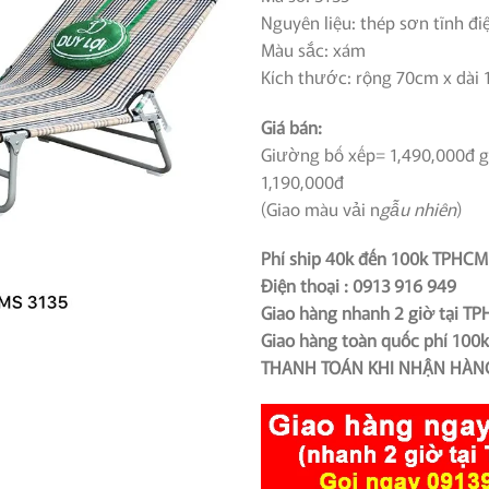
1,490,0
Nguyên liệu: thép sơn tĩnh đi
Màu sắc: xám
Kích thước: rộng 70cm x dài
Giá bán:
Giường bố xếp= 1,490,000đ 
1,190,000đ
(Giao màu vải n
gẫu nhiên
)
Phí ship 40k đến 100k TPHCM
Điện thoại : 0913 916 949
Giao hàng nhanh 2 giờ tại T
Giao hàng toàn quốc phí 100
THANH TOÁN KHI NHẬN HÀN