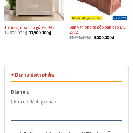
Bàn văn phòng gỗ xoan đào MS
Tủ đựng quần áo gỗ MS 9955
2772
Giá
Giá
14,500,000
₫
11,500,000
₫
gốc
hiện
Giá
Giá
11,500,000
₫
8,500,000
₫
là:
tại
gốc
hiện
14,500,000₫.
là:
là:
tại
11,500,000₫.
11,500,000₫.
là:
8,500,000
⭐ Đánh giá sản phẩm
Đánh giá
Chưa có đánh giá nào.