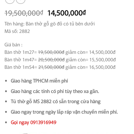
Giá
Giá
19,500,000
14,500,000
₫
₫
gốc
hiện
Tên hàng: Bàn thờ gỗ gõ đỏ có tủ bên dưới
là:
tại
Mã số: 2882
19,500,000₫.
là:
14,500,000₫.
Giá bán :
Bàn thờ 1m27=
19,500,000đ
giảm còn= 14,500,000đ
Bàn thờ 1m47=
20,500,000đ
giảm còn= 15,500,000đ
Bàn thờ 1m54=
21,500,000đ
giảm còn= 16,500,000đ
Giao hàng TPHCM miễn phí
Giao hàng các tỉnh có phí tùy theo xa gần.
Tủ thờ gỗ MS 2882 có sẵn trong cửa hàng
Giao ngay trong ngày lắp ráp vận chuyển miễn phí.
Gọi ngay 0913916949