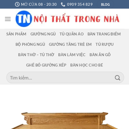
Chuyển
BLOG
MỞ CỬA 08 - 20:30
0909 354 829
đến
nội
dung
SẢN PHẨM
GIƯỜNG NGỦ
TỦ QUẦN ÁO
BÀN TRANG ĐIỂM
BỘ PHÒNG NGỦ
GIƯỜNG TẦNG TRẺ EM
TỦ RƯỢU
BÀN THỜ – TỦ THỜ
BÀN LÀM VIỆC
BÀN ĂN GỖ
GHẾ BỐ GIƯỜNG XẾP
BÀN HỌC CHO BÉ
Tìm
kiếm: