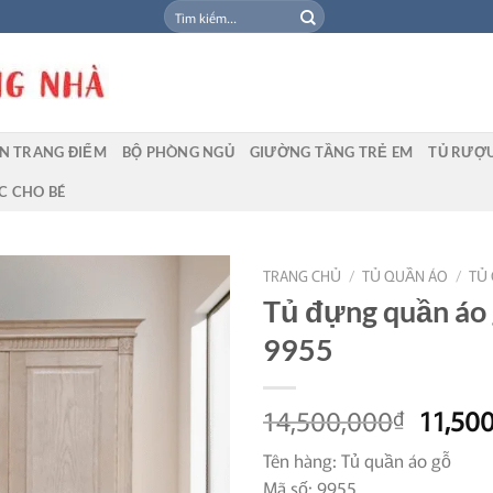
Tìm
kiếm:
N TRANG ĐIỂM
BỘ PHÒNG NGỦ
GIƯỜNG TẦNG TRẺ EM
TỦ RƯỢ
C CHO BÉ
TRANG CHỦ
/
TỦ QUẦN ÁO
/
TỦ
Tủ đựng quần áo
9955
Giá
14,500,000
11,50
₫
gốc
Tên hàng: Tủ quần áo gỗ
là:
Mã số: 9955