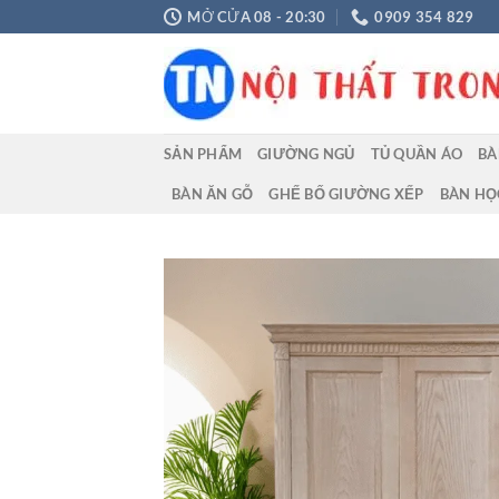
Chuyển
MỞ CỬA 08 - 20:30
0909 354 829
đến
nội
dung
SẢN PHẨM
GIƯỜNG NGỦ
TỦ QUẦN ÁO
BÀ
BÀN ĂN GỖ
GHẾ BỐ GIƯỜNG XẾP
BÀN HỌ