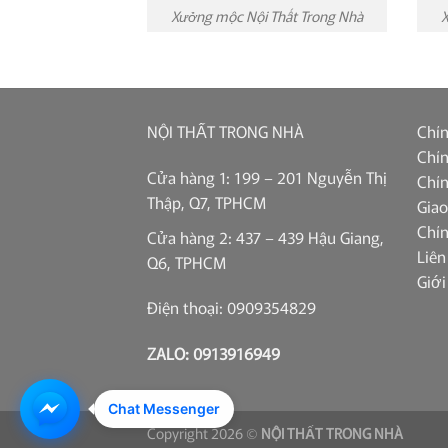
Xưởng mộc Nội Thất Trong Nhà
X
NỘI THẤT TRONG NHÀ
Chín
Chín
Cửa hàng 1: 199 – 201 Nguyễn Thị
Chín
Thập, Q7, TPHCM
Giao
Chí
Cửa hàng 2: 437 – 439 Hậu Giang,
Liên
Q6, TPHCM
Giới
Điện thoại: 0909354829
ZALO: 0913916949
Chat Messenger
Copyright 2026 ©
NỘI THẤT TRONG NHÀ