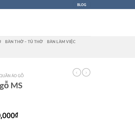
BLOG
U
BÀN THỜ – TỦ THỜ
BÀN LÀM VIỆC
 QUẦN ÁO GỖ
 gỗ MS
Giá
0,000
₫
hiện
tại