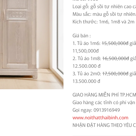
14,50
Loại gỗ: gỗ sồi tự nhiên cao c
Màu sắc: màu gỗ sồi tự nhiên
Kích thước: 1m6, 1m8 và 2m
Giá bán :
1. Tủ áo 1m6:
15,500,000đ
gi
11,500,000đ
2. Tủ áo 1m8:
16,500,000đ
gi
12.500.000 đ
3. Tủ áo 2m0:
17,500,000đ
gi
13.500.000 đ
GIAO HÀNG MIỄN PHÍ TP.HCM
Giao hàng các tỉnh có phí vận
Gọi ngay: 0913916949
www.noithatthaibinh.com
NHẬN ĐẶT HÀNG THEO YÊU C