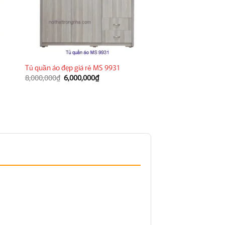
á
Tủ quần áo hình Hello
Tủ quần áo đẹp giá rẻ MS 9931
bán = 6.200.000đ
Giá
Giá
8,000,000
₫
6,000,000
₫
gốc
hiện
6,200,000
₫
là:
tại
8,000,000₫.
là:
6,000,000₫.
₫.