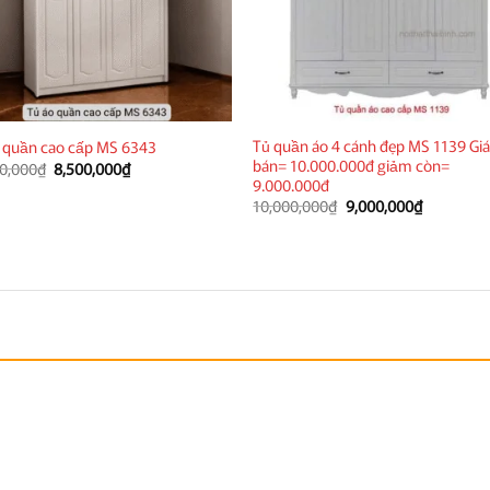
Tủ quần áo 4 cánh đẹp MS 1139 Gi
 quần cao cấp MS 6343
bán= 10.000.000đ giảm còn=
Giá
Giá
0,000
₫
8,500,000
₫
gốc
hiện
9.000.000đ
là:
tại
Giá
Giá
10,000,000
₫
9,000,000
₫
12,500,000₫.
là:
gốc
hiện
8,500,000₫.
là:
tại
10,000,000₫.
là:
9,000,000