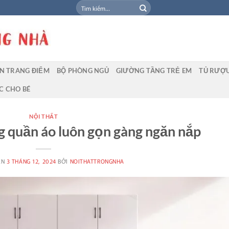
Tìm
kiếm:
N TRANG ĐIỂM
BỘ PHÒNG NGỦ
GIƯỜNG TẦNG TRẺ EM
TỦ RƯỢ
C CHO BÉ
NỘI THẤT
g quần áo luôn gọn gàng ngăn nắp
ÊN
3 THÁNG 12, 2024
BỞI
NOITHATTRONGNHA