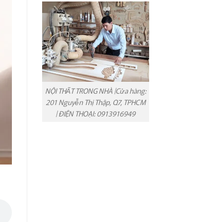
NỘI THẤT TRONG NHÀ |Cửa hàng:
201 Nguyễn Thị Thập, Q7, TPHCM
| ĐIỆN THOẠI: 0913916949