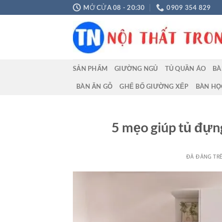
Chuyển
MỞ CỬA 08 - 20:30
0909 354 829
đến
nội
dung
SẢN PHẨM
GIƯỜNG NGỦ
TỦ QUẦN ÁO
BÀ
BÀN ĂN GỖ
GHẾ BỐ GIƯỜNG XẾP
BÀN HỌ
5 mẹo giúp tủ đựn
ĐÃ ĐĂNG TR