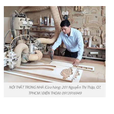
NỘI THẤT TRONG NHÀ |Cửa hàng: 201 Nguyễn Thị Thập, Q7,
TPHCM | ĐIỆN THOẠI: 0913916949