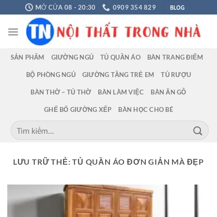
Chuyển
BLOG
MỞ CỬA 08 - 20:30
0909 354 829
đến
nội
dung
SẢN PHẨM
GIƯỜNG NGỦ
TỦ QUẦN ÁO
BÀN TRANG ĐIỂM
BỘ PHÒNG NGỦ
GIƯỜNG TẦNG TRẺ EM
TỦ RƯỢU
BÀN THỜ – TỦ THỜ
BÀN LÀM VIỆC
BÀN ĂN GỖ
GHẾ BỐ GIƯỜNG XẾP
BÀN HỌC CHO BÉ
Tìm
kiếm:
LƯU TRỮ THẺ:
TỦ QUẦN ÁO ĐƠN GIẢN MÀ ĐẸP