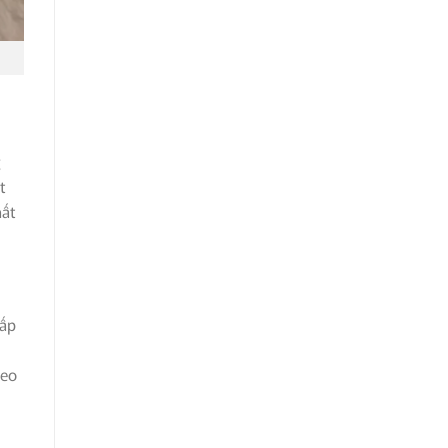
g
t
hất
gấp
heo