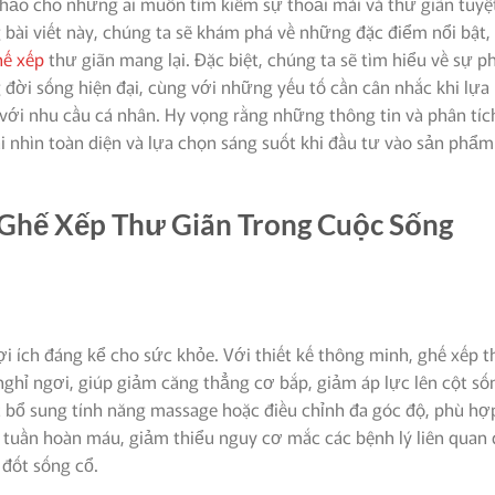
hảo cho những ai muốn tìm kiếm sự thoải mái và thư giãn tuyệ
 bài viết này, chúng ta sẽ khám phá về những đặc điểm nổi bật,
hế xếp
thư giãn mang lại. Đặc biệt, chúng ta sẽ tìm hiểu về sự p
 đời sống hiện đại, cùng với những yếu tố cần cân nhắc khi lựa
với nhu cầu cá nhân. Hy vọng rằng những thông tin và phân tíc
cái nhìn toàn diện và lựa chọn sáng suốt khi đầu tư vào sản phẩm
 Ghế Xếp Thư Giãn Trong Cuộc Sống
ợi ích đáng kể cho sức khỏe. Với thiết kế thông minh, ghế xếp 
 nghỉ ngơi, giúp giảm căng thẳng cơ bắp, giảm áp lực lên cột số
c bổ sung tính năng massage hoặc điều chỉnh đa góc độ, phù hợ
n tuần hoàn máu, giảm thiểu nguy cơ mắc các bệnh lý liên quan
 đốt sống cổ.