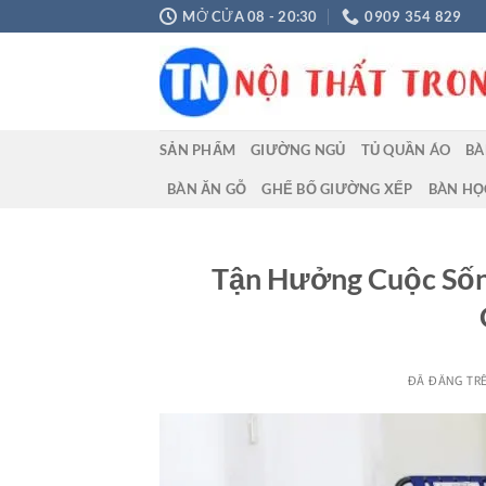
Chuyển
MỞ CỬA 08 - 20:30
0909 354 829
đến
nội
dung
SẢN PHẨM
GIƯỜNG NGỦ
TỦ QUẦN ÁO
BÀ
BÀN ĂN GỖ
GHẾ BỐ GIƯỜNG XẾP
BÀN HỌ
Tận Hưởng Cuộc Sống
ĐÃ ĐĂNG TR