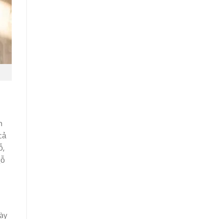
h
cả
ỗ,
gỗ
này