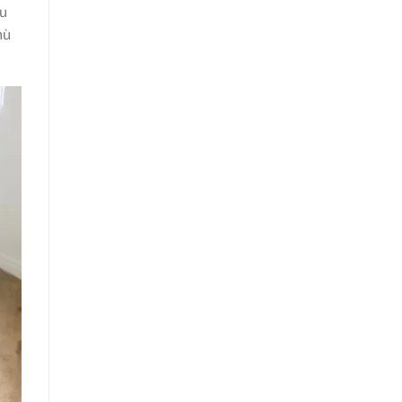
ịu
hù