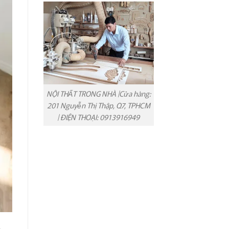
NỘI THẤT TRONG NHÀ |Cửa hàng:
201 Nguyễn Thị Thập, Q7, TPHCM
| ĐIỆN THOẠI: 0913916949