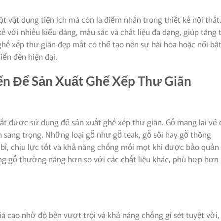
t vật dụng tiện ích mà còn là điểm nhấn trong thiết kế nội thất
 với nhiều kiểu dáng, màu sắc và chất liệu đa dạng, giúp tăng 
hế xếp thư giãn đẹp mắt có thể tạo nên sự hài hòa hoặc nổi bậ
ển đến hiện đại.
iến Để Sản Xuất Ghế Xếp Thư Giãn
hất được sử dụng để sản xuất ghế xếp thư giãn. Gỗ mang lại vẻ
ang trọng. Những loại gỗ như gỗ teak, gỗ sồi hay gỗ thông
bỉ, chịu lực tốt và khả năng chống mối mọt khi được bảo quản
ằng gỗ thường nặng hơn so với các chất liệu khác, phù hợp hơn
á cao nhờ độ bền vượt trội và khả năng chống gỉ sét tuyệt vời,