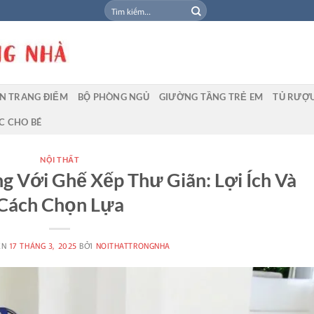
Tìm
kiếm:
N TRANG ĐIỂM
BỘ PHÒNG NGỦ
GIƯỜNG TẦNG TRẺ EM
TỦ RƯỢ
C CHO BÉ
NỘI THẤT
 Với Ghế Xếp Thư Giãn: Lợi Ích Và
Cách Chọn Lựa
ÊN
17 THÁNG 3, 2025
BỞI
NOITHATTRONGNHA