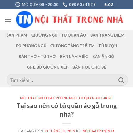
Chuyển
BLOG
MỞ CỬA 08 - 20:30
0909 354 829
đến
nội
dung
SẢN PHẨM
GIƯỜNG NGỦ
TỦ QUẦN ÁO
BÀN TRANG ĐIỂM
BỘ PHÒNG NGỦ
GIƯỜNG TẦNG TRẺ EM
TỦ RƯỢU
BÀN THỜ – TỦ THỜ
BÀN LÀM VIỆC
BÀN ĂN GỖ
GHẾ BỐ GIƯỜNG XẾP
BÀN HỌC CHO BÉ
Tìm
kiếm:
NỘI THẤT
,
NỘI THẤT PHÒNG NGỦ
,
TỦ QUẦN ÁO GIÁ RẺ
Tại sao nên có tủ quần áo gỗ trong
nhà?
ĐÃ ĐĂNG TRÊN
30 THÁNG 10, 2019
BỞI
NOITHATTRONGNHA