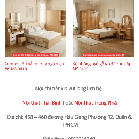
Combo nội thất phòng ngủ hiện
Bộ phòng ngủ gỗ gõ đỏ cao cấp
đại MS 3410
MS 3409
Mọi chi tiết xin vui lòng liên hệ:
Nội thất Thái Bình
hoặc
Nội Thất Trong Nhà
Địa chỉ: 458 – 460 đường Hậu Giang Phường 12, Quận 6,
TPHCM
Điện thoại: 0913916949.