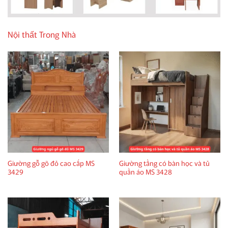
Nội thất Trong Nhà
Giường gỗ gõ đỏ cao cấp MS
Giường tầng có bàn học và tủ
3429
quần áo MS 3428