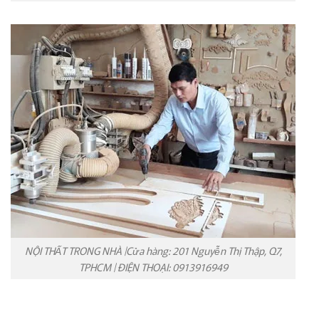
NỘI THẤT TRONG NHÀ |Cửa hàng: 201 Nguyễn Thị Thập, Q7,
TPHCM | ĐIỆN THOẠI: 0913916949