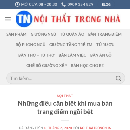
Chuyển
BLOG
MỞ CỬA 08 - 20:30
0909 354 829
đến
nội
dung
SẢN PHẨM
GIƯỜNG NGỦ
TỦ QUẦN ÁO
BÀN TRANG ĐIỂM
BỘ PHÒNG NGỦ
GIƯỜNG TẦNG TRẺ EM
TỦ RƯỢU
BÀN THỜ – TỦ THỜ
BÀN LÀM VIỆC
BÀN ĂN GỖ
GHẾ BỐ GIƯỜNG XẾP
BÀN HỌC CHO BÉ
Tìm
kiếm:
NỘI THẤT
Những điều cần biết khi mua bàn
trang điểm ngồi bệt
ĐÃ ĐĂNG TRÊN
18 THÁNG 2, 2020
BỞI
NOITHATTRONGNHA