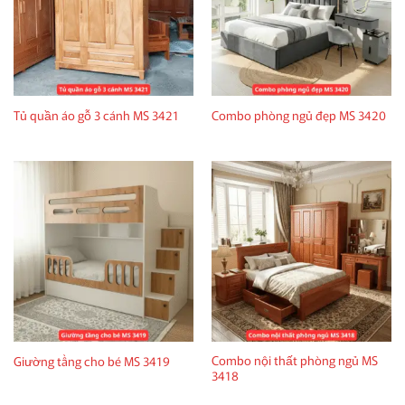
Tủ quần áo gỗ 3 cánh MS 3421
Combo phòng ngủ đẹp MS 3420
Combo nội thất phòng ngủ MS
Giường tầng cho bé MS 3419
3418