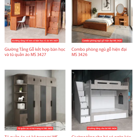
Giường Tầng Gỗ kết hợp bàn học
Combo phòng ngủ gỗ hiện đại
và tủ quần áo MS 3427
MS 3426
Tủ quần áo có kệ trang trí MS
Giường tầng cho bé có ngăn kéo