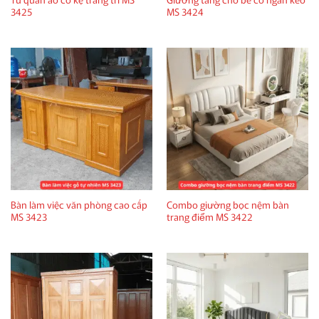
3425
MS 3424
Bàn làm việc văn phòng cao cấp
Combo giường bọc nệm bàn
MS 3423
trang điểm MS 3422