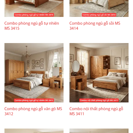
Combo phòng ngủ gỗ tự nhiên
Combo phòng ngủ gỗ sồi MS
MS 3415
3414
Combo phòng ngủ gỗ vân gõ MS
Combo nội thất phòng ngủ gỗ
3412
MS 3411