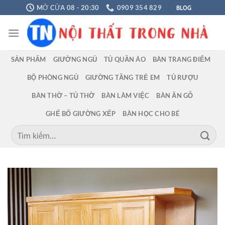
Chuyển
BLOG
MỞ CỬA 08 - 20:30
0909 354 829
đến
nội
dung
SẢN PHẨM
GIƯỜNG NGỦ
TỦ QUẦN ÁO
BÀN TRANG ĐIỂM
BỘ PHÒNG NGỦ
GIƯỜNG TẦNG TRẺ EM
TỦ RƯỢU
BÀN THỜ – TỦ THỜ
BÀN LÀM VIỆC
BÀN ĂN GỖ
GHẾ BỐ GIƯỜNG XẾP
BÀN HỌC CHO BÉ
Tìm
kiếm: