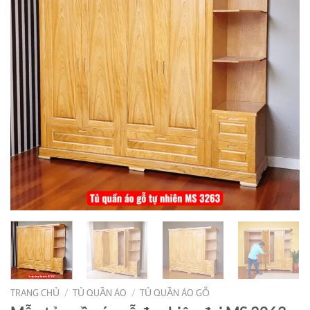
TRANG CHỦ
/
TỦ QUẦN ÁO
/
TỦ QUẦN ÁO GỖ