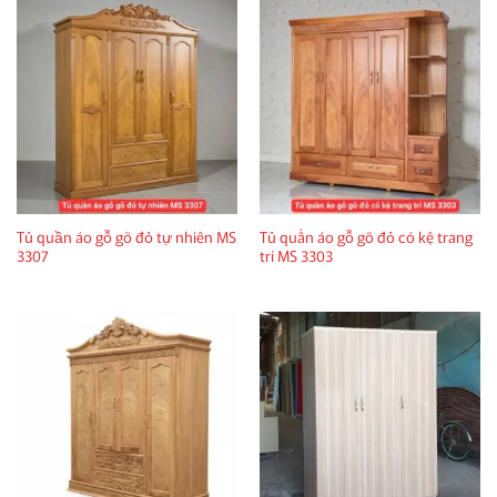
Tủ quần áo gỗ gõ đỏ tự nhiên MS
Tủ quần áo gỗ gõ đỏ có kệ trang
3307
trí MS 3303