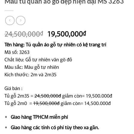
Mẫu tủ quần áo gỗ đẹp hiện đại MS 3263
Giá
Giá
24,500,000
19,500,000
₫
₫
gốc
hiện
Tên hàng: Tủ quần áo gỗ tự nhiên có kệ trang trí
là:
tại
Mã số: 3263
24,500,000₫.
là:
Chất liệu: Gỗ tự nhiên vân gõ đỏ
19,500,000₫.
Màu sắc: Màu gỗ tự nhiên
Kích thước: 2m và 2m35
Giá bán :
Tủ gỗ 2m35 =
24,500,000đ
giảm còn= 19,500.000đ
Tủ gỗ 2m0 =
19,500,000đ
giảm còn= 14,500.000đ
Giao hàng TPHCM miễn phí
Giao hàng các tỉnh có phí tùy theo xa gần.