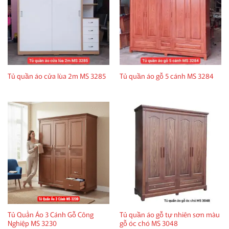
Tủ quần áo cửa lùa 2m MS 3285
Tủ quần áo gỗ 5 cánh MS 3284
Tủ Quần Áo 3 Cánh Gỗ Công
Tủ quần áo gỗ tự nhiên sơn màu
Nghiệp MS 3230
gỗ óc chó MS 3048