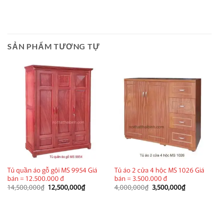
SẢN PHẨM TƯƠNG TỰ
Tủ quần áo gỗ gội MS 9954 Giá
Tủ áo 2 cửa 4 hộc MS 1026 Giá
bán = 12.500.000 đ
bán = 3.500.000 đ
Giá
Giá
Giá
Giá
14,500,000
₫
12,500,000
₫
4,000,000
₫
3,500,000
₫
gốc
hiện
gốc
hiện
là:
tại
là:
tại
14,500,000₫.
là:
4,000,000₫.
là:
12,500,000₫.
3,500,000₫