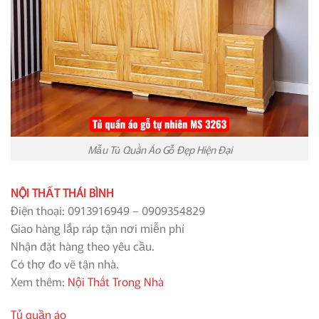
Mẫu Tủ Quần Áo Gỗ Đẹp Hiện Đại
NỘI THẤT THÁI BÌNH
Điện thoại: 0913916949 – 0909354829
Giao hàng lắp ráp tận nơi miễn phí
Nhận đặt hàng theo yêu cầu.
Có thợ đo vẽ tận nhà.
Xem thêm:
Nội Thất Trong Nhà
Tủ quần áo