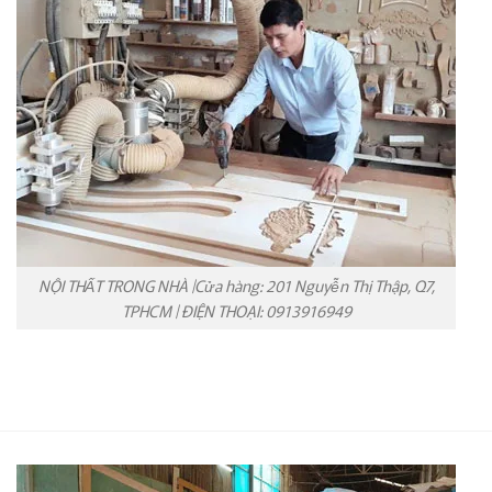
NỘI THẤT TRONG NHÀ |Cửa hàng: 201 Nguyễn Thị Thập, Q7,
TPHCM | ĐIỆN THOẠI: 0913916949