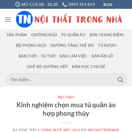
Chuyển
BLOG
MỞ CỬA 08 - 20:30
0909 354 829
đến
nội
dung
SẢN PHẨM
GIƯỜNG NGỦ
TỦ QUẦN ÁO
BÀN TRANG ĐIỂM
BỘ PHÒNG NGỦ
GIƯỜNG TẦNG TRẺ EM
TỦ RƯỢU
BÀN THỜ – TỦ THỜ
BÀN LÀM VIỆC
BÀN ĂN GỖ
GHẾ BỐ GIƯỜNG XẾP
BÀN HỌC CHO BÉ
Tìm
kiếm:
NỘI THẤT
Kinh nghiệm chọn mua tủ quần áo
hợp phong thủy
ĐÃ ĐĂNG TRÊN
5 THÁNG MƯỜI MỘT, 2019
BỞI
NOITHATTRONGNHA