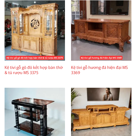
Kệ tivi gỗ gõ đỏ kết hợp bàn thờ
Kệ tivi gỗ hương đá hiện đại MS
& tủ rượu MS 3375
3369