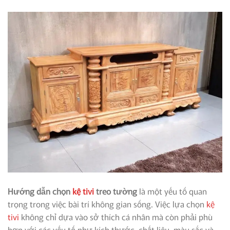
Hướng dẫn chọn
kệ tivi
treo tường
là một yếu tố quan
trọng trong việc bài trí không gian sống. Việc lựa chọn
kệ
tivi
không chỉ dựa vào sở thích cá nhân mà còn phải phù
hợp với các yếu tố như kích thước, chất liệu, màu sắc và