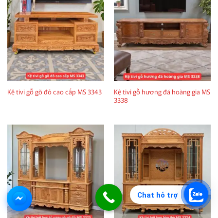
Kệ tivi gỗ hương đá hoàng gia MS
Kệ tivi gỗ gõ đỏ cao cấp MS 3343
3338
Chat hỗ trợ