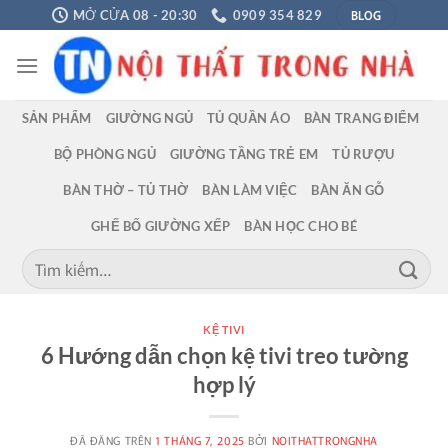
Chuyển
BLOG
MỞ CỬA 08 - 20:30
0909 354 829
đến
nội
dung
SẢN PHẨM
GIƯỜNG NGỦ
TỦ QUẦN ÁO
BÀN TRANG ĐIỂM
BỘ PHÒNG NGỦ
GIƯỜNG TẦNG TRẺ EM
TỦ RƯỢU
BÀN THỜ – TỦ THỜ
BÀN LÀM VIỆC
BÀN ĂN GỖ
GHẾ BỐ GIƯỜNG XẾP
BÀN HỌC CHO BÉ
Tìm
kiếm:
KỆ TIVI
6 Hướng dẫn chọn kệ tivi treo tường
hợp lý
ĐÃ ĐĂNG TRÊN
1 THÁNG 7, 2025
BỞI
NOITHATTRONGNHA