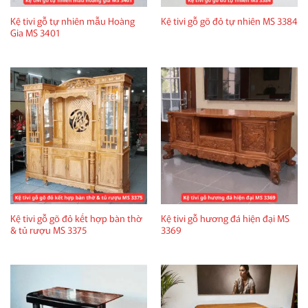
Kệ tivi gỗ tự nhiên mẫu Hoàng
Kệ tivi gỗ gõ đỏ tự nhiên MS 3384
Gia MS 3401
Kệ tivi gỗ gõ đỏ kết hợp bàn thờ
Kệ tivi gỗ hương đá hiện đại MS
& tủ rượu MS 3375
3369