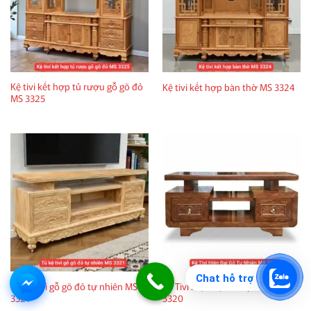
Kệ tivi kết hợp tủ rượu gỗ gõ đỏ
Kệ tivi kết hợp bàn thờ MS 3324
MS 3325
Chat hỗ trợ
Tủ kệ tivi gỗ gõ đỏ tự nhiên MS
Kệ Tivi Hiện Đại Gỗ Tự Nhiên MS
3321
3320