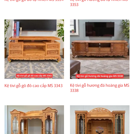
3353
Kệ tivi gỗ hương đá hoàng gia MS
Kệ tivi gỗ gõ đỏ cao cấp MS 3343
3338