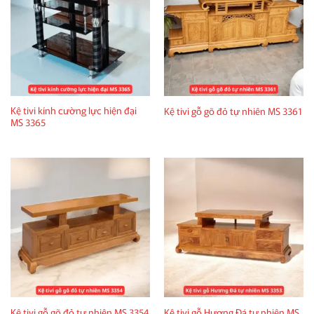
Kệ tivi kính cường lực hiện đại
Kệ tivi gỗ gõ đỏ tự nhiên MS 3361
MS 3365
Kệ tivi gỗ Hương Đá tự nhiên MS
Kệ tivi gỗ gõ đỏ tự nhiên MS 3354