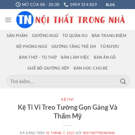
Chuyển
BLOG
MỞ CỬA 08 - 20:30
0909 354 829
đến
nội
dung
SẢN PHẨM
GIƯỜNG NGỦ
TỦ QUẦN ÁO
BÀN TRANG ĐIỂM
BỘ PHÒNG NGỦ
GIƯỜNG TẦNG TRẺ EM
TỦ RƯỢU
BÀN THỜ – TỦ THỜ
BÀN LÀM VIỆC
BÀN ĂN GỖ
GHẾ BỐ GIƯỜNG XẾP
BÀN HỌC CHO BÉ
Tìm
kiếm:
KỆ TIVI
Kệ Ti Vi Treo Tường Gọn Gàng Và
Thẩm Mỹ
ĐÃ ĐĂNG TRÊN
10 THÁNG 7, 2025
BỞI
NOITHATTRONGNHA