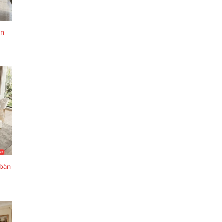
ện
 bàn