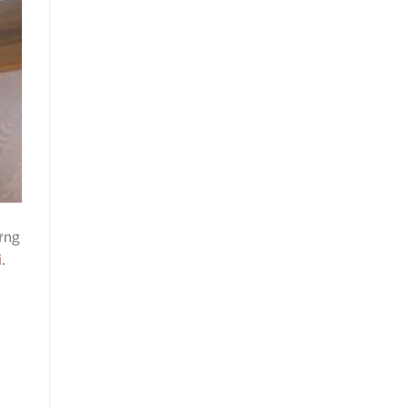
ứng
i
.