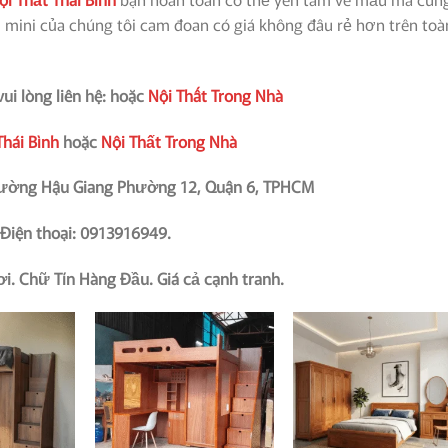
mini của chúng tôi cam đoan có giá không đâu rẻ hơn trên toà
 vui lòng liên hệ: hoặc
Nội Thất Trong Nhà
Thái Bình
hoặc
Nội Thất Trong Nhà
 đường Hậu Giang Phường 12, Quận 6, TPHCM
Điện thoại: 0913916949.
ơi. Chữ Tín Hàng Đầu. Giá cả cạnh tranh.