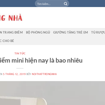
Tìm
kiếm:
N TRANG ĐIỂM
BỘ PHÒNG NGỦ
GIƯỜNG TẦNG TRẺ EM
TỦ RƯỢ
C CHO BÉ
TIN TỨC
iểm mini hiện nay là bao nhiêu
ÊN
5 THÁNG 12, 2019
BỞI
NOITHATTRONGNHA