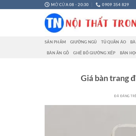
Chuyển
MỞ CỬA 08 - 20:30
0909 354 829
đến
nội
dung
SẢN PHẨM
GIƯỜNG NGỦ
TỦ QUẦN ÁO
BÀ
BÀN ĂN GỖ
GHẾ BỐ GIƯỜNG XẾP
BÀN HỌ
Giá bàn trang đ
ĐÃ ĐĂNG TR