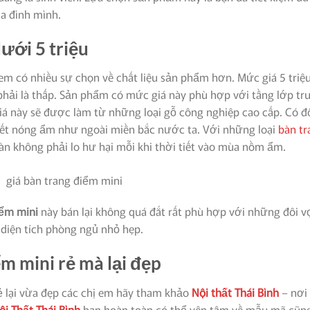
a đình mình.
ưới 5 triệu
em có nhiều sự chọn về chất liệu sản phẩm hơn. Mức giá 5 triệ
hải là thấp. Sản phẩm có mức giá này phù hợp với tầng lớp tr
iá này sẽ được làm từ những loại gỗ công nghiệp cao cấp. Có đ
tiết nóng ẩm như ngoài miền bắc nước ta. Với những loại
bàn tr
n không phải lo hư hại mỗi khi thời tiết vào mùa nồm ẩm.
iểm mini
này bán lại không quá đắt rất phù hợp với những đôi v
diện tích phòng ngủ nhỏ hẹp.
ểm mini rẻ mà lại đẹp
 lại vừa đẹp các chị em hãy tham khảo
Nội thất Thái Bình
– nơi
ội Thất Thái Bình
bạn hoàn toàn có thể yên tâm về mẫu mã cũn