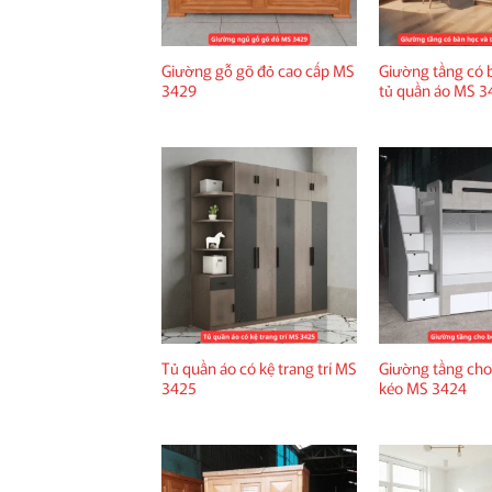
Giường gỗ gõ đỏ cao cấp MS
Giường tầng có 
3429
tủ quần áo MS 3
Tủ quần áo có kệ trang trí MS
Giường tầng cho
3425
kéo MS 3424