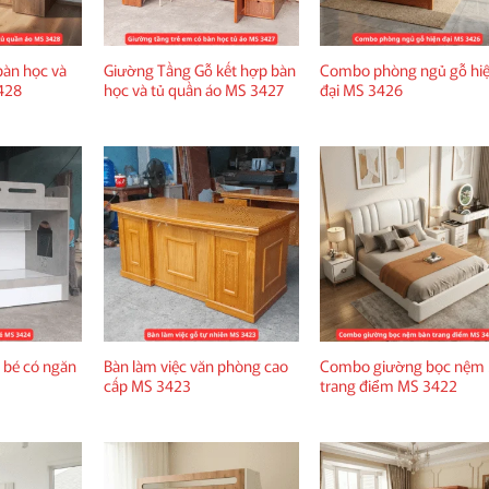
bàn học và
Giường Tầng Gỗ kết hợp bàn
Combo phòng ngủ gỗ hi
428
học và tủ quần áo MS 3427
đại MS 3426
 bé có ngăn
Bàn làm việc văn phòng cao
Combo giường bọc nệm
cấp MS 3423
trang điểm MS 3422