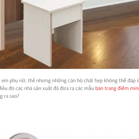
hị em phụ nữ, thế nhưng những căn hộ chật hẹp không thể đáp 
iều đó các nhà sản xuất đã đưa ra các mẫu
bàn trang điểm min
g ra sao?