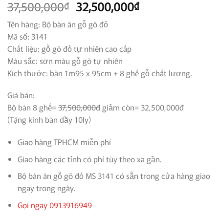
Giá
Giá
37,500,000
32,500,000
₫
₫
gốc
hiện
Tên hàng: Bộ bàn ăn gỗ gõ đỏ
là:
tại
Mã số: 3141
37,500,000₫.
là:
Chất liệu: gỗ gõ đỏ tự nhiên cao cấp
32,500,000₫.
Màu sắc: sơn màu gỗ gõ tự nhiên
Kích thước: bàn 1m95 x 95cm + 8 ghế gỗ chất lượng.
Giá bán:
Bộ bàn 8 ghế=
37,500,000đ
giảm còn= 32,500,000đ
(Tặng kính bàn dầy 10ly)
Giao hàng TPHCM miễn phí
Giao hàng các tỉnh có phí tùy theo xa gần.
Bộ bàn ăn gỗ gõ đỏ MS 3141 có sẵn trong cửa hàng giao
ngay trong ngày.
Gọi ngay 0913916949