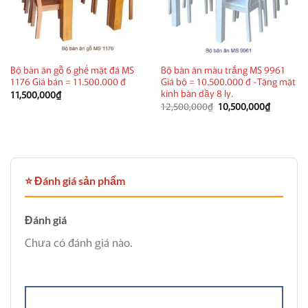
Bộ bàn ăn gỗ 6 ghế mặt đá MS
Bộ bàn ăn màu trắng MS 9961
1176 Giá bán = 11.500.000 đ
Giá bộ = 10.500.000 đ -Tặng mặt
kính bàn dầy 8 ly.
11,500,000
₫
Giá
Giá
12,500,000
₫
10,500,000
₫
gốc
hiện
là:
tại
12,500,000₫.
là:
10,500,0
⭐ Đánh giá sản phẩm
Đánh giá
Chưa có đánh giá nào.