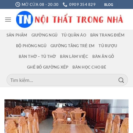
Chuyển
BLOG
MỞ CỬA 08 - 20:30
0909 354 829
đến
nội
dung
SẢN PHẨM
GIƯỜNG NGỦ
TỦ QUẦN ÁO
BÀN TRANG ĐIỂM
BỘ PHÒNG NGỦ
GIƯỜNG TẦNG TRẺ EM
TỦ RƯỢU
BÀN THỜ – TỦ THỜ
BÀN LÀM VIỆC
BÀN ĂN GỖ
GHẾ BỐ GIƯỜNG XẾP
BÀN HỌC CHO BÉ
Tìm
kiếm: