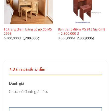
Tủ trang điểm bằng gỗ gõ đỏ MS
Bàn trang điểm MS 915 Giá 0m8
2998
= 2.800.000 đ
Giá
Giá
Giá
Giá
6,700,000
₫
5,700,000
₫
3,800,000
₫
2,800,000
₫
gốc
hiện
gốc
hiện
là:
tại
là:
tại
6,700,000₫.
là:
3,800,000₫.
là:
5,700,000₫.
2,800,000₫
⭐ Đánh giá sản phẩm
Đánh giá
Chưa có đánh giá nào.