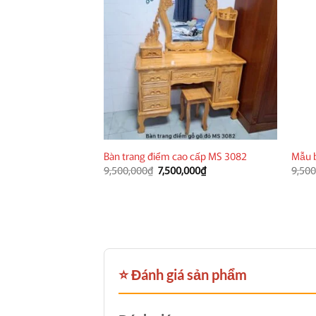
Bàn trang điểm cao cấp MS 3082
Mẫu b
Giá
Giá
9,500,000
₫
7,500,000
₫
9,500
gốc
hiện
là:
tại
9,500,000₫.
là:
7,500,000₫.
⭐ Đánh giá sản phẩm