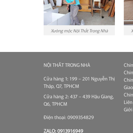
Xưởng mộc Nội Thất Trong Nhà
X
NỘI THẤT TRONG NHÀ
Chín
Chín
Cửa hàng 1: 199 – 201 Nguyễn Thị
Chín
Thập, Q7, TPHCM
Giao
Chí
Cửa hàng 2: 437 – 439 Hậu Giang,
Liên
Q6, TPHCM
Giới
Điện thoại: 0909354829
ZALO: 0913916949