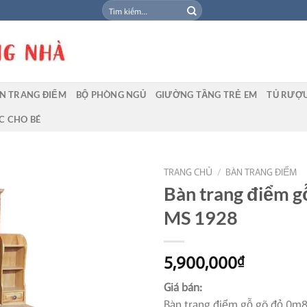
Tìm
kiếm:
N TRANG ĐIỂM
BỘ PHÒNG NGỦ
GIƯỜNG TẦNG TRẺ EM
TỦ RƯỢ
C CHO BÉ
TRANG CHỦ
/
BÀN TRANG ĐIỂM
Bàn trang điểm g
MS 1928
5,900,000
₫
Giá bán:
Bàn trang điểm gỗ gõ đỏ 0m