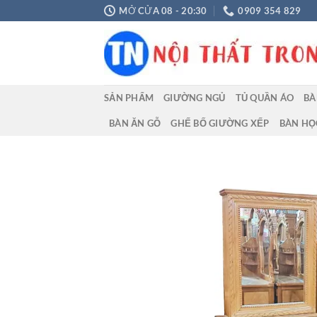
Chuyển
MỞ CỬA 08 - 20:30
0909 354 829
đến
nội
dung
SẢN PHẨM
GIƯỜNG NGỦ
TỦ QUẦN ÁO
BÀ
BÀN ĂN GỖ
GHẾ BỐ GIƯỜNG XẾP
BÀN HỌ