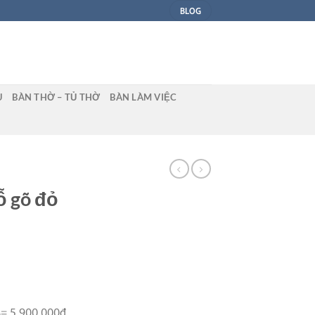
BLOG
U
BÀN THỜ – TỦ THỜ
BÀN LÀM VIỆC
ỗ gõ đỏ
8= 5,900,000đ