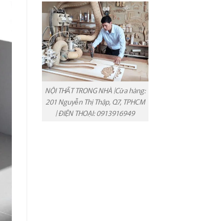
NỘI THẤT TRONG NHÀ |Cửa hàng:
201 Nguyễn Thị Thập, Q7, TPHCM
| ĐIỆN THOẠI: 0913916949