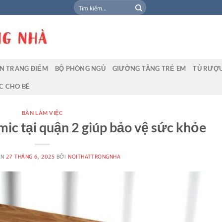
Tìm
kiếm:
N TRANG ĐIỂM
BỘ PHÒNG NGỦ
GIƯỜNG TẦNG TRẺ EM
TỦ RƯỢ
C CHO BÉ
BÀN LÀM VIỆC
ic tại quận 2 giúp bảo vệ sức khỏe
ÊN
27 THÁNG 6, 2025
BỞI
NOITHATTRONGNHA