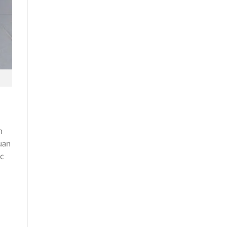
n
uan
ệc