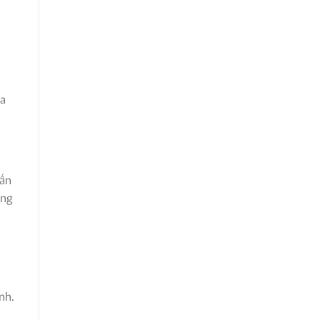
ủa
vấn
ẳng
nh.