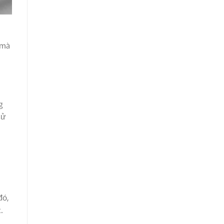
 mà
g
sử
đó,
.