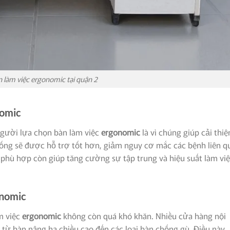
 làm việc ergonomic tại quận 2
nomic
người lựa chọn bàn làm việc
ergonomic
là vì chúng giúp cải thiệ
 sống sẽ được hỗ trợ tốt hơn, giảm nguy cơ mắc các bệnh liên q
hù hợp còn giúp tăng cường sự tập trung và hiệu suất làm vi
onomic
m việc
ergonomic
không còn quá khó khăn. Nhiều cửa hàng nội
từ bàn nâng hạ chiều cao đến các loại bàn chống gù. Điều này