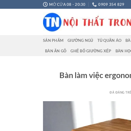
Chuyển
MỞ CỬA 08 - 20:30
0909 354 829
đến
nội
dung
SẢN PHẨM
GIƯỜNG NGỦ
TỦ QUẦN ÁO
BÀ
BÀN ĂN GỖ
GHẾ BỐ GIƯỜNG XẾP
BÀN HỌ
Bàn làm việc ergonom
ĐÃ ĐĂNG TR