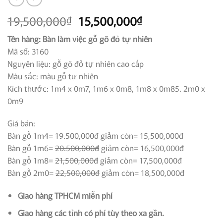
Giá
Giá
19,500,000
15,500,000
₫
₫
gốc
hiện
Tên hàng: Bàn làm việc gỗ gõ đỏ tự nhiên
là:
tại
Mã số: 3160
19,500,000₫.
là:
Nguyên liệu: gỗ gõ đỏ tự nhiên cao cấp
15,500,000₫.
Màu sắc: màu gỗ tự nhiên
Kích thước: 1m4 x 0m7, 1m6 x 0m8, 1m8 x 0m85. 2m0 x
0m9
Giá bán:
Bàn gỗ 1m4=
19.500,000đ
giảm còn= 15,500,000đ
Bàn gỗ 1m6=
20.500,000đ
giảm còn= 16,500,000đ
Bàn gỗ 1m8=
21,500,000đ
giảm còn= 17,500,000đ
Bàn gỗ 2m0=
22,500,000đ
giảm còn= 18,500,000đ
Giao hàng TPHCM miễn phí
Giao hàng các tỉnh có phí tùy theo xa gần.