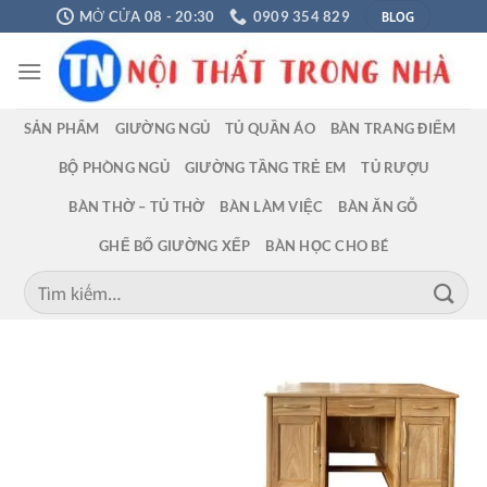
Chuyển
BLOG
MỞ CỬA 08 - 20:30
0909 354 829
đến
nội
dung
SẢN PHẨM
GIƯỜNG NGỦ
TỦ QUẦN ÁO
BÀN TRANG ĐIỂM
BỘ PHÒNG NGỦ
GIƯỜNG TẦNG TRẺ EM
TỦ RƯỢU
BÀN THỜ – TỦ THỜ
BÀN LÀM VIỆC
BÀN ĂN GỖ
GHẾ BỐ GIƯỜNG XẾP
BÀN HỌC CHO BÉ
Tìm
kiếm: