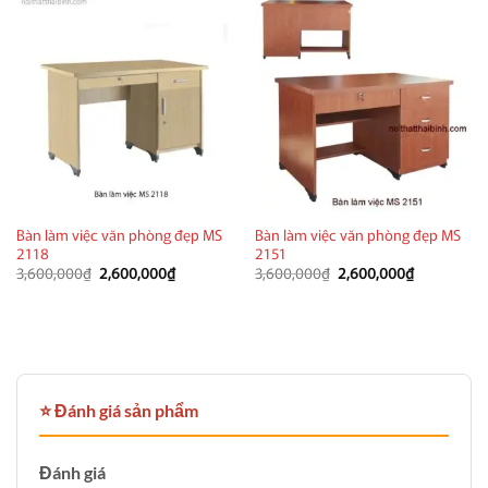
Bàn làm việc văn phòng đẹp MS
Bàn làm việc văn phòng đẹp MS
2118
2151
Giá
Giá
Giá
Giá
3,600,000
₫
2,600,000
₫
3,600,000
₫
2,600,000
₫
gốc
hiện
gốc
hiện
là:
tại
là:
tại
3,600,000₫.
là:
3,600,000₫.
là:
2,600,000₫.
2,600,000₫
⭐ Đánh giá sản phẩm
Đánh giá