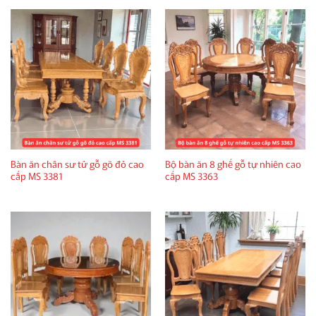
Bàn ăn chân sư tử gỗ gõ đỏ cao
Bộ bàn ăn 8 ghế gỗ tự nhiên cao
cấp MS 3381
cấp MS 3363