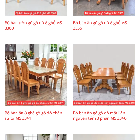
Bộ bàn tròn gỗ gõ đỏ 8 ghế MS
Bộ bàn ăn gỗ gõ đỏ 8 ghế MS
3360
3355
Bộ bàn ăn 8 ghế gỗ gõ đỏ chân
Bộ bàn ăn gỗ gõ đỏ mặt liền
sư tử MS 3341
nguyên tấm 3 phân MS 3340