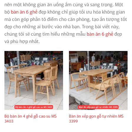
nên một không gian ăn uống ấm cúng và sang trọng. Một
bộ
bàn ăn 6 ghế
đẹp không chỉ giúp tối ưu hóa không gian
mà còn góp phần tô điểm cho căn phòng, tạo ấn tượng tốt
đẹp cho những ai bước vào nhà bạn. Trong bài viết này,
chúng tôi sẽ cùng tìm hiểu những mẫu
bàn ăn 6 ghế
đẹp
và phù hợp nhất.
Bộ bàn ăn 4 ghế gỗ cao su MS
Bàn ăn xếp gọn gỗ tự nhiên MS
3403
3399