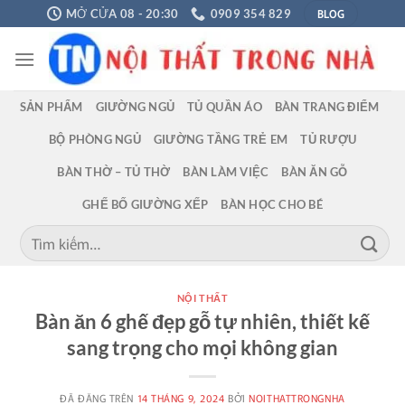
Chuyển
BLOG
MỞ CỬA 08 - 20:30
0909 354 829
đến
nội
dung
SẢN PHẨM
GIƯỜNG NGỦ
TỦ QUẦN ÁO
BÀN TRANG ĐIỂM
BỘ PHÒNG NGỦ
GIƯỜNG TẦNG TRẺ EM
TỦ RƯỢU
BÀN THỜ – TỦ THỜ
BÀN LÀM VIỆC
BÀN ĂN GỖ
GHẾ BỐ GIƯỜNG XẾP
BÀN HỌC CHO BÉ
Tìm
kiếm:
NỘI THẤT
Bàn ăn 6 ghế đẹp gỗ tự nhiên, thiết kế
sang trọng cho mọi không gian
ĐÃ ĐĂNG TRÊN
14 THÁNG 9, 2024
BỞI
NOITHATTRONGNHA