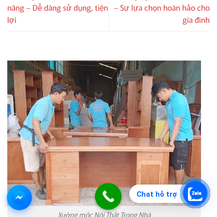
năng – Dễ dàng sử dụng, tiện
– Sự lựa chọn hoàn hảo cho
lợi
gia đình
Chat hỗ trợ
Xưởng mộc Nội Thất Trong Nhà