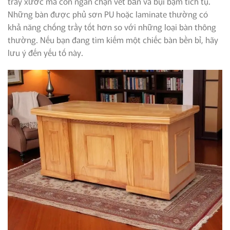
trầy xước mà còn ngăn chặn vết bẩn và bụi bặm tích tụ.
Những bàn được phủ sơn PU hoặc laminate thường có
khả năng chống trầy tốt hơn so với những loại bàn thông
thường. Nếu bạn đang tìm kiếm một chiếc bàn bền bỉ, hãy
lưu ý đến yếu tố này.