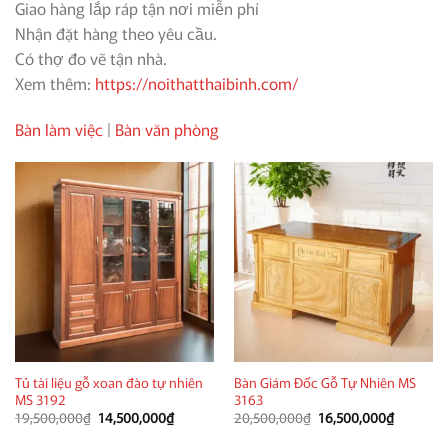
Giao hàng lắp ráp tận nơi miễn phí
Nhận đặt hàng theo yêu cầu.
Có thợ đo vẽ tận nhà.
Xem thêm:
https://noithatthaibinh.com/
Bàn làm việc
|
Bàn văn phòng
Tủ tài liệu gỗ xoan đào tự nhiên
Bàn Giám Đốc Gỗ Tự Nhiên MS
MS 3192
3163
Giá
Giá
Giá
Giá
19,500,000
₫
14,500,000
₫
20,500,000
₫
16,500,000
₫
gốc
hiện
gốc
hiện
là:
tại
là:
tại