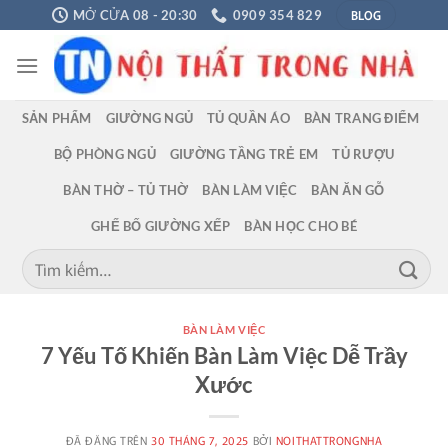
Chuyển
BLOG
MỞ CỬA 08 - 20:30
0909 354 829
đến
nội
dung
SẢN PHẨM
GIƯỜNG NGỦ
TỦ QUẦN ÁO
BÀN TRANG ĐIỂM
BỘ PHÒNG NGỦ
GIƯỜNG TẦNG TRẺ EM
TỦ RƯỢU
BÀN THỜ – TỦ THỜ
BÀN LÀM VIỆC
BÀN ĂN GỖ
GHẾ BỐ GIƯỜNG XẾP
BÀN HỌC CHO BÉ
Tìm
kiếm:
BÀN LÀM VIỆC
7 Yếu Tố Khiến Bàn Làm Việc Dễ Trầy
Xước
ĐÃ ĐĂNG TRÊN
30 THÁNG 7, 2025
BỞI
NOITHATTRONGNHA