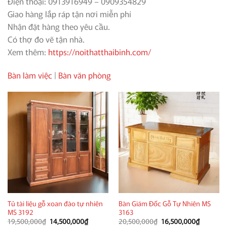
Điện thoại: 0913916949 – 0909354829
Giao hàng lắp ráp tận nơi miễn phí
Nhận đặt hàng theo yêu cầu.
Có thợ đo vẽ tận nhà.
Xem thêm:
https://noithatthaibinh.com/
Bàn làm việc
|
Bàn văn phòng
Tủ tài liệu gỗ xoan đào tự nhiên
Bàn Giám Đốc Gỗ Tự Nhiên MS
MS 3192
3163
Giá
Giá
Giá
Giá
19,500,000
₫
14,500,000
₫
20,500,000
₫
16,500,000
₫