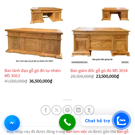
3,900,000₫.
10,500,000₫.
là:
8,500,000
Bàn lãnh đạo gỗ gõ đỏ tự nhiên
Bàn giám đốc gỗ gõ đỏ MS 3054
MS 3063
Giá
Giá
28,500,000
₫
23,500,000
₫
gốc
hiện
Giá
Giá
41,500,000
₫
36,500,000
₫
là:
tại
gốc
hiện
28,500,000₫.
là:
là:
tại
23,500,0
41,500,000₫.
là:
36,500,000₫.
Chat hỗ trợ
Mục nhập này đã được đăng trong
Bàn làm việc
và được gắn thẻ
Bàn gỗ