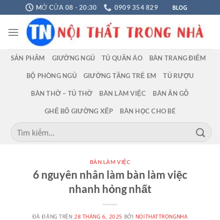
Chuyển
BLOG
MỞ CỬA 08 - 20:30
0909 354 829
đến
nội
dung
SẢN PHẨM
GIƯỜNG NGỦ
TỦ QUẦN ÁO
BÀN TRANG ĐIỂM
BỘ PHÒNG NGỦ
GIƯỜNG TẦNG TRẺ EM
TỦ RƯỢU
BÀN THỜ – TỦ THỜ
BÀN LÀM VIỆC
BÀN ĂN GỖ
GHẾ BỐ GIƯỜNG XẾP
BÀN HỌC CHO BÉ
Tìm
kiếm:
BÀN LÀM VIỆC
6 nguyên nhân làm bàn làm việc
nhanh hỏng nhất
ĐÃ ĐĂNG TRÊN
28 THÁNG 6, 2025
BỞI
NOITHATTRONGNHA