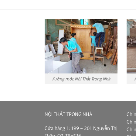
Xưởng mộc Nội Thất Trong Nhà
X
NỘI THẤT TRONG NHÀ
Chín
Chín
Cửa hàng 1: 199 – 201 Nguyễn Thị
Chín
Thập, Q7, TPHCM