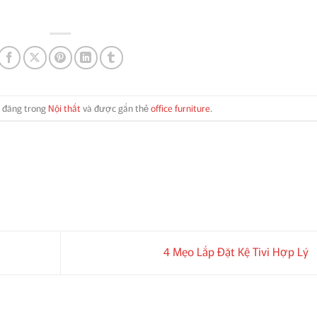
0,000₫.
là:
là:
tại
2,600,000₫.
5,500,000₫.
là:
4,500,000₫.
 đăng trong
Nội thất
và được gắn thẻ
office furniture
.
4 Mẹo Lắp Đặt Kệ Tivi Hợp Lý