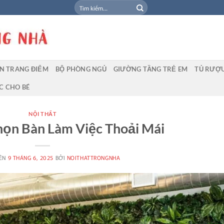
Tìm
kiếm:
N TRANG ĐIỂM
BỘ PHÒNG NGỦ
GIƯỜNG TẦNG TRẺ EM
TỦ RƯỢ
C CHO BÉ
NỘI THẤT
họn Bàn Làm Việc Thoải Mái
RÊN
9 THÁNG 6, 2025
BỞI
NOITHATTRONGNHA