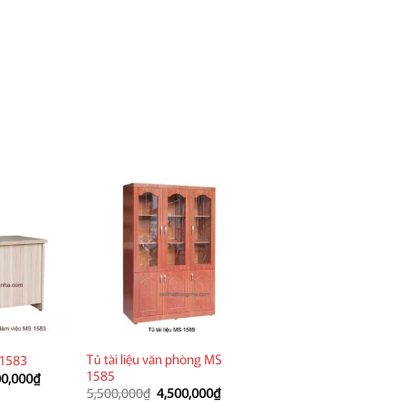
Tủ tài liệu văn phòng MS
 1583
1585
Giá
00,000
₫
hiện
Giá
Giá
5,500,000
₫
4,500,000
₫
tại
gốc
hiện