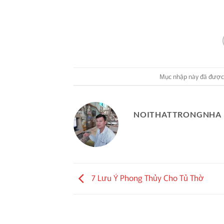
3,60
là:
tại
20,500,000₫.
là:
16,500,000₫.
Mục nhập này đã được
NOITHATTRONGNHA
7 Lưu Ý Phong Thủy Cho Tủ Thờ