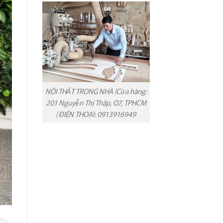
NỘI THẤT TRONG NHÀ |Cửa hàng:
201 Nguyễn Thị Thập, Q7, TPHCM
| ĐIỆN THOẠI: 0913916949