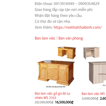
Điện thoại: 0913916949 – 0909354829
Giao hàng lắp ráp tận nơi miễn phí
Nhận đặt hàng theo yêu cầu.
Có thợ đo vẽ tận nhà.
Xem thêm:
https://noithatthaibinh.com/
Bàn làm việc
|
Bàn văn phòng
Bàn làm việc gỗ gõ đỏ tự
Bàn làm việc MS
nhiên MS 3163
Giá
3,600,000
₫
2,6
gốc
Giá
Giá
20,500,000
₫
16,500,000
₫
là:
gốc
hiện