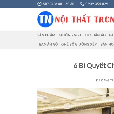
Chuyển
MỞ CỬA 08 - 20:30
0909 354 829
đến
nội
dung
SẢN PHẨM
GIƯỜNG NGỦ
TỦ QUẦN ÁO
BÀ
BÀN ĂN GỖ
GHẾ BỐ GIƯỜNG XẾP
BÀN HỌ
6 Bí Quyết C
ĐÃ ĐĂNG T