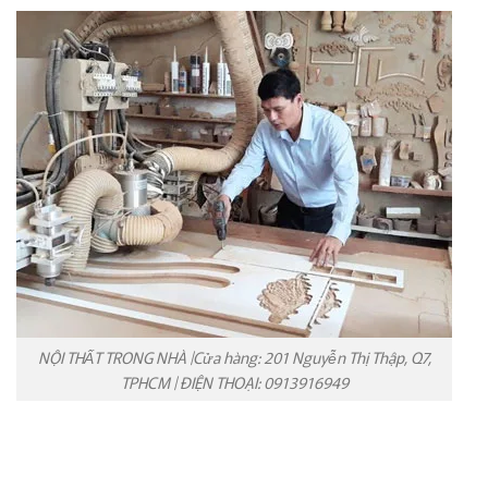
NỘI THẤT TRONG NHÀ |Cửa hàng: 201 Nguyễn Thị Thập, Q7,
TPHCM | ĐIỆN THOẠI: 0913916949