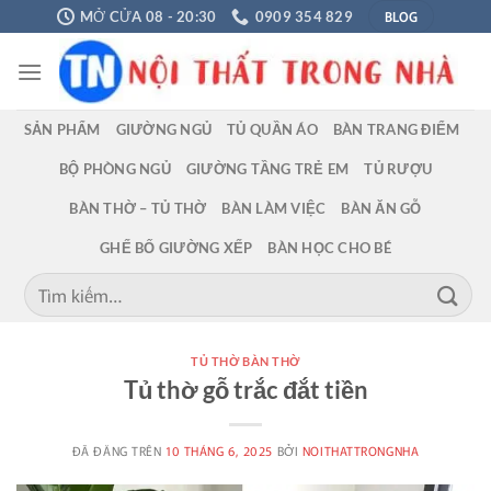
Chuyển
BLOG
MỞ CỬA 08 - 20:30
0909 354 829
đến
nội
dung
SẢN PHẨM
GIƯỜNG NGỦ
TỦ QUẦN ÁO
BÀN TRANG ĐIỂM
BỘ PHÒNG NGỦ
GIƯỜNG TẦNG TRẺ EM
TỦ RƯỢU
BÀN THỜ – TỦ THỜ
BÀN LÀM VIỆC
BÀN ĂN GỖ
GHẾ BỐ GIƯỜNG XẾP
BÀN HỌC CHO BÉ
Tìm
kiếm:
TỦ THỜ BÀN THỜ
Tủ thờ gỗ trắc đắt tiền
ĐÃ ĐĂNG TRÊN
10 THÁNG 6, 2025
BỞI
NOITHATTRONGNHA