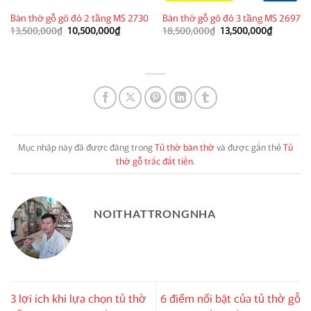
Bàn thờ gỗ gõ đỏ 2 tầng MS 2730
Bàn thờ gỗ gõ đỏ 3 tầng MS 2697
Giá
Giá
Giá
Giá
13,500,000
₫
10,500,000
₫
18,500,000
₫
13,500,000
₫
gốc
hiện
gốc
hiện
là:
tại
là:
tại
13,500,000₫.
là:
18,500,000₫.
là:
10,500,000₫.
13,500,0
Mục nhập này đã được đăng trong
Tủ thờ bàn thờ
và được gắn thẻ
Tủ
thờ gỗ trắc đắt tiền
.
NOITHATTRONGNHA
3 lợi ích khi lựa chọn tủ thờ
6 điểm nổi bật của tủ thờ gỗ