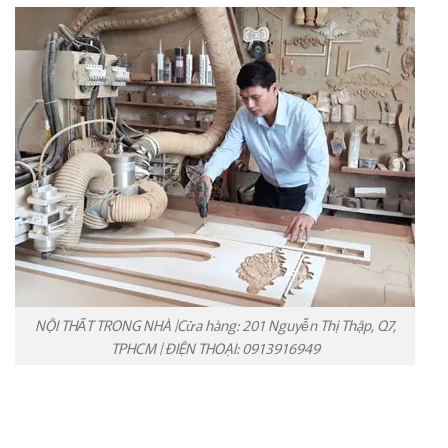
NỘI THẤT TRONG NHÀ |Cửa hàng: 201 Nguyễn Thị Thập, Q7,
TPHCM | ĐIỆN THOẠI: 0913916949