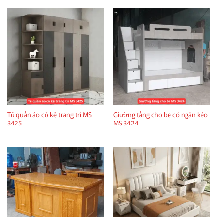
Tủ quần áo có kệ trang trí MS
Giường tầng cho bé có ngăn kéo
3425
MS 3424