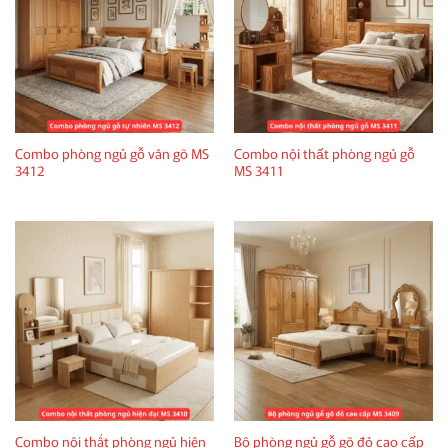
Combo phòng ngủ gỗ vân gõ MS
Combo nội thất phòng ngủ gỗ
3412
MS 3411
Combo nội thất phòng ngủ hiện
Bộ phòng ngủ gỗ gõ đỏ cao cấp