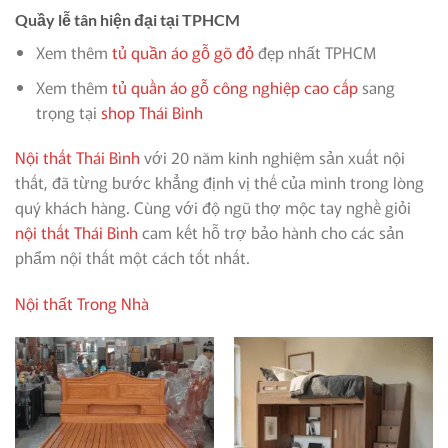
Quầy lễ tân hiện đại tại TPHCM
Xem thêm
tủ quần áo gỗ gõ đỏ
đẹp nhất TPHCM
Xem thêm
tủ quần áo gỗ công nghiệp cao cấp
sang
trọng tại
shop Thái Bình
Nội thất Thái Bình
với 20 năm kinh nghiệm sản xuất nội
thất, đã từng bước khẳng định vị thế của mình trong lòng
quý khách hàng. Cùng với độ ngũ thợ mộc tay nghề giỏi
nội thất Thái Bình
cam kết hỗ trợ bảo hành cho các sản
phẩm nội thất một cách tốt nhất.
Nội thất Trong Nhà