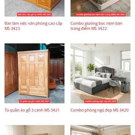
Bàn làm việc văn phòng cao cấp
Combo giường bọc nệm bàn
MS 3423
trang điểm MS 3422
Tủ quần áo gỗ 3 cánh MS 3421
Combo phòng ngủ đẹp MS 3420