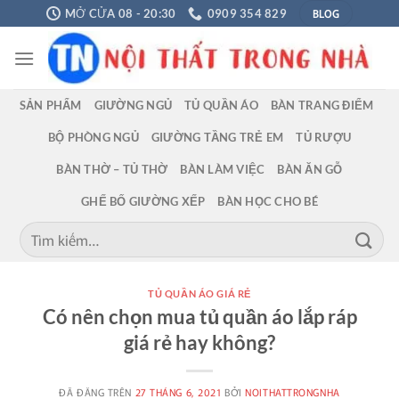
Chuyển
BLOG
MỞ CỬA 08 - 20:30
0909 354 829
đến
nội
dung
SẢN PHẨM
GIƯỜNG NGỦ
TỦ QUẦN ÁO
BÀN TRANG ĐIỂM
BỘ PHÒNG NGỦ
GIƯỜNG TẦNG TRẺ EM
TỦ RƯỢU
BÀN THỜ – TỦ THỜ
BÀN LÀM VIỆC
BÀN ĂN GỖ
GHẾ BỐ GIƯỜNG XẾP
BÀN HỌC CHO BÉ
Tìm
kiếm:
TỦ QUẦN ÁO GIÁ RẺ
Có nên chọn mua tủ quần áo lắp ráp
giá rẻ hay không?
ĐÃ ĐĂNG TRÊN
27 THÁNG 6, 2021
BỞI
NOITHATTRONGNHA