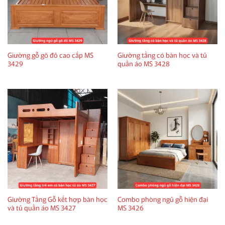
Giường gỗ gõ đỏ cao cấp MS
Giường tầng có bàn học và tủ
3429
quần áo MS 3428
Giường Tầng Gỗ kết hợp bàn học
Combo phòng ngủ gỗ hiện đại
và tủ quần áo MS 3427
MS 3426