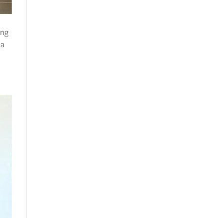
ang
ủa