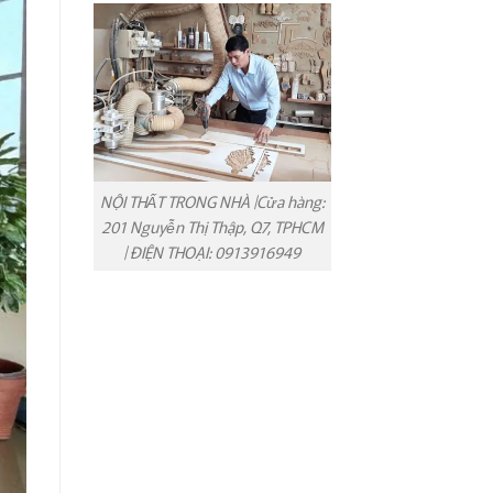
NỘI THẤT TRONG NHÀ |Cửa hàng:
201 Nguyễn Thị Thập, Q7, TPHCM
| ĐIỆN THOẠI: 0913916949