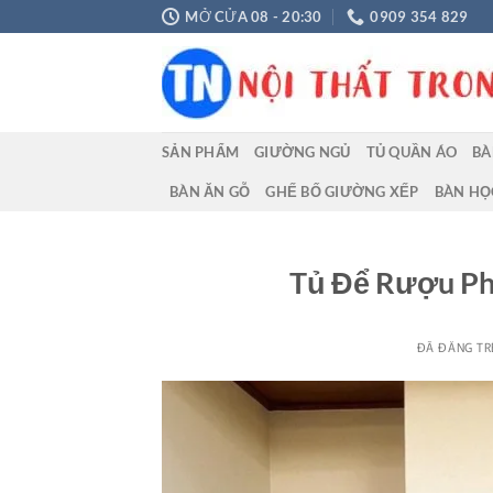
Chuyển
MỞ CỬA 08 - 20:30
0909 354 829
đến
nội
dung
SẢN PHẨM
GIƯỜNG NGỦ
TỦ QUẦN ÁO
BÀ
BÀN ĂN GỖ
GHẾ BỐ GIƯỜNG XẾP
BÀN HỌ
Tủ Để Rượu Phò
ĐÃ ĐĂNG T