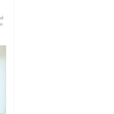
kế
rí
m