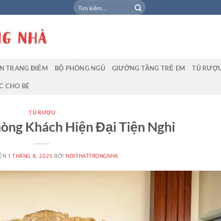
Tìm
kiếm:
N TRANG ĐIỂM
BỘ PHÒNG NGỦ
GIƯỜNG TẦNG TRẺ EM
TỦ RƯỢ
C CHO BÉ
TỦ RƯỢU
ng Khách Hiện Đại Tiện Nghi
RÊN
1 THÁNG 8, 2025
BỞI
NOITHATTRONGNHA