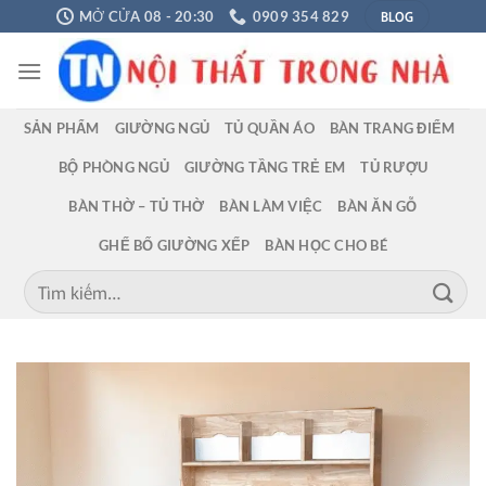
Chuyển
BLOG
MỞ CỬA 08 - 20:30
0909 354 829
đến
nội
dung
SẢN PHẨM
GIƯỜNG NGỦ
TỦ QUẦN ÁO
BÀN TRANG ĐIỂM
BỘ PHÒNG NGỦ
GIƯỜNG TẦNG TRẺ EM
TỦ RƯỢU
BÀN THỜ – TỦ THỜ
BÀN LÀM VIỆC
BÀN ĂN GỖ
GHẾ BỐ GIƯỜNG XẾP
BÀN HỌC CHO BÉ
Tìm
kiếm: