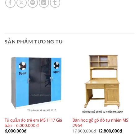
SẢN PHẨM TƯƠNG TỰ
Tủ quần áo trẻ em MS 1117 Giá
Bàn học gỗ gõ đỏ tự nhiên MS
bán = 6.000.000 đ
2964
Giá
Giá
6,000,000
₫
17,800,000
₫
12,800,000
₫
gốc
hiện
là:
tại