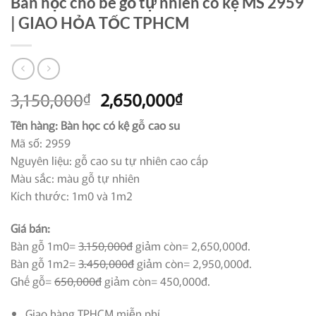
Bàn học cho bé gỗ tự nhiên có kệ MS 2959
| GIAO HỎA TỐC TPHCM
Giá
Giá
3,150,000
2,650,000
₫
₫
gốc
hiện
Tên hàng: Bàn học có kệ gỗ cao su
là:
tại
Mã số: 2959
3,150,000₫.
là:
Nguyên liệu: gỗ cao su tự nhiên cao cấp
2,650,000₫.
Màu sắc: màu gỗ tự nhiên
Kích thước: 1m0 và 1m2
Giá bán:
Bàn gỗ 1m0=
3.150,000đ
giảm còn= 2,650,000đ.
Bàn gỗ 1m2=
3.450,000đ
giảm còn= 2,950,000đ.
Ghế gỗ=
650,000đ
giảm còn= 450,000đ.
Giao hàng TPHCM miễn phí